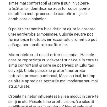
simte mai confortabil și care îi pun în valoare
trăsăturile. Identificarea acestor culori poate
simplifica mult procesul de cumpărare și de
combinare a hainelor.
O paletă cromatică bine definită ajută la crearea
unei garderobe armonioase. Culorile neutre pot
forma baza ținutelor, iar accentele cromatice pot
adăuga personalitate outfiturilor.
Materialele sunt un alt criteriu esențial. Hainele
care te reprezintă cu adevărat sunt cele în care te
simți confortabil și care se potrivesc stilului tău
de viață. Unele persoane preferă materiale
naturale precum bumbacul, lâna sau inul, în timp
ce altele apreciază texturile mai moderne sau mai
structurate.
Croiala hainelor influențează și ea modul în care te
simți în ele. Piesele bine croite creează o siluetă
echilibrată și oferă încredere. Chiar și cele mai