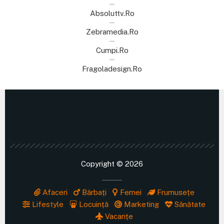
Absoluttv.ro
Zebramedia.ro
Cumpi.ro
Fragoladesign.ro
Copyright © 2026
Afaceri
Bărbați
Femei
Frumusețe
Lifestyle
Locuință
Marketing
Sănătate
Vacanțe