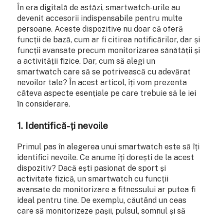
În era digitală de astăzi, smartwatch-urile au
devenit accesorii indispensabile pentru multe
persoane. Aceste dispozitive nu doar că oferă
funcții de bază, cum ar fi citirea notificărilor, dar și
funcții avansate precum monitorizarea sănătății și
a activității fizice. Dar, cum să alegi un
smartwatch care să se potrivească cu adevărat
nevoilor tale? În acest articol, îți vom prezenta
câteva aspecte esențiale pe care trebuie să le iei
în considerare.
1. Identifică-ți nevoile
Primul pas în alegerea unui smartwatch este să îți
identifici nevoile. Ce anume îți dorești de la acest
dispozitiv? Dacă ești pasionat de sport și
activitate fizică, un smartwatch cu funcții
avansate de monitorizare a fitnessului ar putea fi
ideal pentru tine. De exemplu, căutând un ceas
care să monitorizeze pașii, pulsul, somnul și să