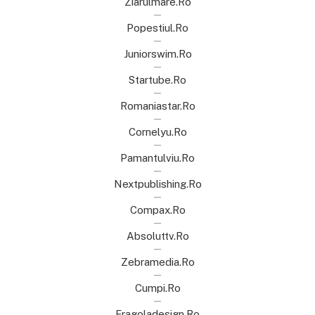
Ziarulmare.ro
Popestiul.ro
Juniorswim.ro
Startube.ro
Romaniastar.ro
Cornelyu.ro
Pamantulviu.ro
Nextpublishing.ro
Compax.ro
Absoluttv.ro
Zebramedia.ro
Cumpi.ro
Fragoladesign.ro