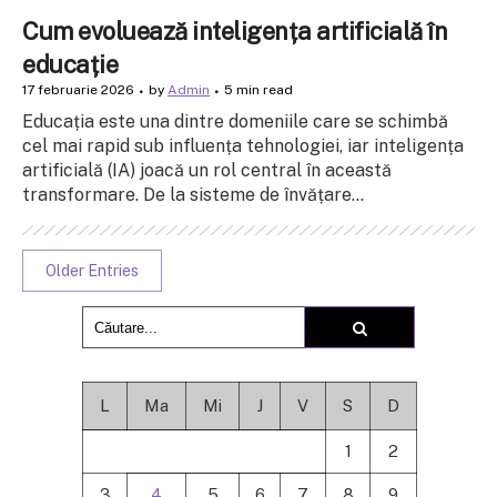
Cum evoluează inteligența artificială în
educație
17 februarie 2026
by
Admin
5 min read
Educația este una dintre domeniile care se schimbă
cel mai rapid sub influența tehnologiei, iar inteligența
artificială (IA) joacă un rol central în această
transformare. De la sisteme de învățare...
Older Entries
L
Ma
Mi
J
V
S
D
1
2
3
4
5
6
7
8
9