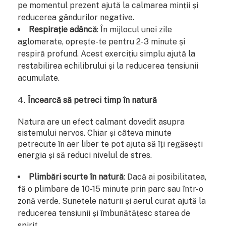
pe momentul prezent ajută la calmarea minții și
reducerea gândurilor negative.
Respirație adâncă
: În mijlocul unei zile
aglomerate, oprește-te pentru 2-3 minute și
respiră profund. Acest exercițiu simplu ajută la
restabilirea echilibrului și la reducerea tensiunii
acumulate.
Încearcă să petreci timp în natură
Natura are un efect calmant dovedit asupra
sistemului nervos. Chiar și câteva minute
petrecute în aer liber te pot ajuta să îți regăsești
energia și să reduci nivelul de stres.
Plimbări scurte în natură
: Dacă ai posibilitatea,
fă o plimbare de 10-15 minute prin parc sau într-o
zonă verde. Sunetele naturii și aerul curat ajută la
reducerea tensiunii și îmbunătățesc starea de
spirit.