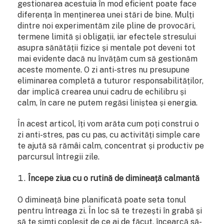
gestionarea acestuia în mod eficient poate face
diferența în menținerea unei stări de bine. Mulți
dintre noi experimentăm zile pline de provocări,
termene limită și obligații, iar efectele stresului
asupra sănătății fizice și mentale pot deveni tot
mai evidente dacă nu învățăm cum să gestionăm
aceste momente. O zi anti-stres nu presupune
eliminarea completă a tuturor responsabilităților,
dar implică crearea unui cadru de echilibru și
calm, în care ne putem regăsi liniștea și energia.
În acest articol, îți vom arăta cum poți construi o
zi anti-stres, pas cu pas, cu activități simple care
te ajută să rămâi calm, concentrat și productiv pe
parcursul întregii zile.
Începe ziua cu o rutină de dimineață calmantă
O dimineață bine planificată poate seta tonul
pentru întreaga zi. În loc să te trezești în grabă și
să te simți copleșit de ce ai de făcut, încearcă să-