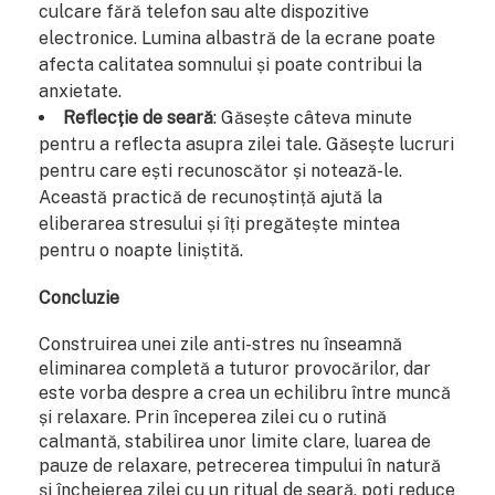
culcare fără telefon sau alte dispozitive
electronice. Lumina albastră de la ecrane poate
afecta calitatea somnului și poate contribui la
anxietate.
Reflecție de seară
: Găsește câteva minute
pentru a reflecta asupra zilei tale. Găsește lucruri
pentru care ești recunoscător și notează-le.
Această practică de recunoștință ajută la
eliberarea stresului și îți pregătește mintea
pentru o noapte liniștită.
Concluzie
Construirea unei zile anti-stres nu înseamnă
eliminarea completă a tuturor provocărilor, dar
este vorba despre a crea un echilibru între muncă
și relaxare. Prin începerea zilei cu o rutină
calmantă, stabilirea unor limite clare, luarea de
pauze de relaxare, petrecerea timpului în natură
și încheierea zilei cu un ritual de seară, poți reduce