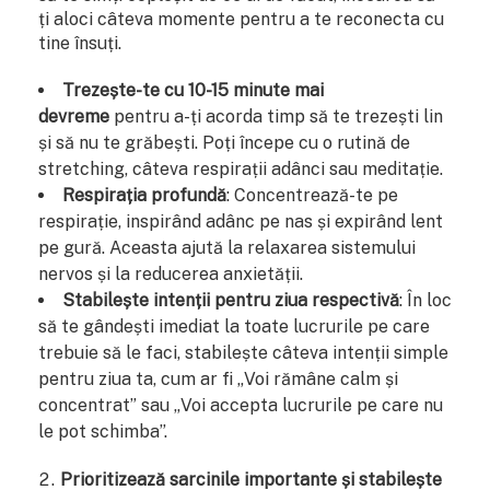
ți aloci câteva momente pentru a te reconecta cu
tine însuți.
Trezește-te cu 10-15 minute mai
devreme
pentru a-ți acorda timp să te trezești lin
și să nu te grăbești. Poți începe cu o rutină de
stretching, câteva respirații adânci sau meditație.
Respirația profundă
: Concentrează-te pe
respirație, inspirând adânc pe nas și expirând lent
pe gură. Aceasta ajută la relaxarea sistemului
nervos și la reducerea anxietății.
Stabilește intenții pentru ziua respectivă
: În loc
să te gândești imediat la toate lucrurile pe care
trebuie să le faci, stabilește câteva intenții simple
pentru ziua ta, cum ar fi „Voi rămâne calm și
concentrat” sau „Voi accepta lucrurile pe care nu
le pot schimba”.
Prioritizează sarcinile importante și stabilește