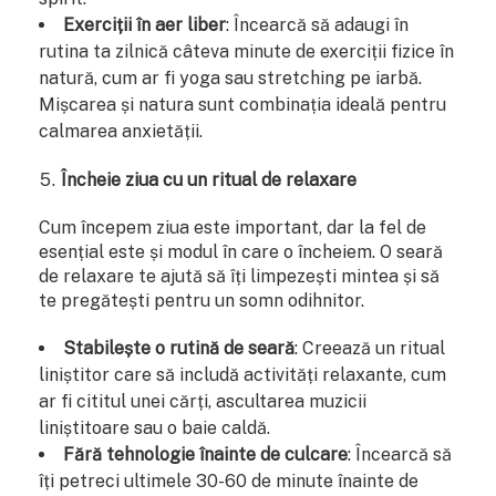
Exerciții în aer liber
: Încearcă să adaugi în
rutina ta zilnică câteva minute de exerciții fizice în
natură, cum ar fi yoga sau stretching pe iarbă.
Mișcarea și natura sunt combinația ideală pentru
calmarea anxietății.
Încheie ziua cu un ritual de relaxare
Cum începem ziua este important, dar la fel de
esențial este și modul în care o încheiem. O seară
de relaxare te ajută să îți limpezești mintea și să
te pregătești pentru un somn odihnitor.
Stabilește o rutină de seară
: Creează un ritual
liniștitor care să includă activități relaxante, cum
ar fi cititul unei cărți, ascultarea muzicii
liniștitoare sau o baie caldă.
Fără tehnologie înainte de culcare
: Încearcă să
îți petreci ultimele 30-60 de minute înainte de