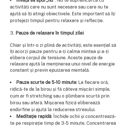
Învață să spui „nu”
: Nu te supraîncărca cu
activități care nu sunt necesare sau care nu te
ajută să îți atingi obiectivele. Este important să îți
protejezi timpul pentru relaxare și reflecție.
Pauze de relaxare în timpul zilei
Chiar și într-o zi plină de activități, este esențial să
îți acorzi pauze pentru a-ți calma mintea și a-ți
elibera corpul de tensiune. Aceste pauze de
relaxare ajută la menținerea unui nivel de energie
constant și previn epuizarea mentală.
Pauze scurte de 5-10 minute
: La fiecare oră,
ridică-te de la birou și fă câteva mișcări simple,
cum ar fi stretching sau o plimbare scurtă prin
birou sau afară. Mișcarea fizică eliberează
endorfine și ajută la reducerea stresului.
Meditație rapidă
: Închide ochii și concentrează-
te pe respirație timp de 3-5 minute. Concentrarea