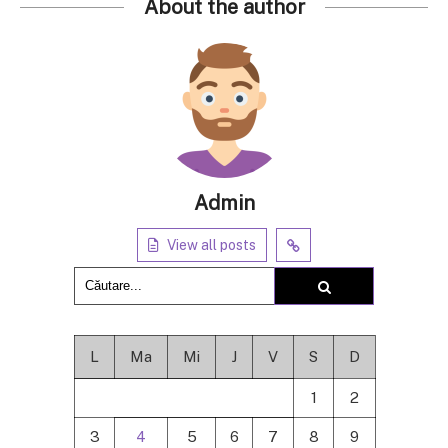
About the author
Admin
View all posts
L
Ma
Mi
J
V
S
D
1
2
3
4
5
6
7
8
9