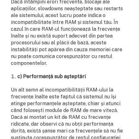
Dacă întâmpini erori frecvente, blocaje ale
aplicațiilor, slowdowns neașteptate sau restarts
ale sistemului, acest lucru poate indica o
incompatibilitate între RAM și sistemul tău. În
cazul în care RAM-ul funcționează la frecvențe
înalte și nu există suport adecvat din partea
procesorului sau al plăcii de bază, aceste
instabilități pot apărea din cauza memoriei care
nu poate comunica corespunzător cu restul
componentelor.
c) Performanță sub așteptări
Un alt semn al incompatibilității RAM-ului la
frecvențe înalte este faptul că sistemul nu își
atinge performanțele așteptate, chiar și atunci
când folosești module de RAM de mare viteză.
Dacă ai montat un kit de RAM cu frecvențe
ridicate, dar observi că nu obții performanța
dorită, există șanse mari ca frecvențele să nu fie
susținute corespunzător de restul configurației