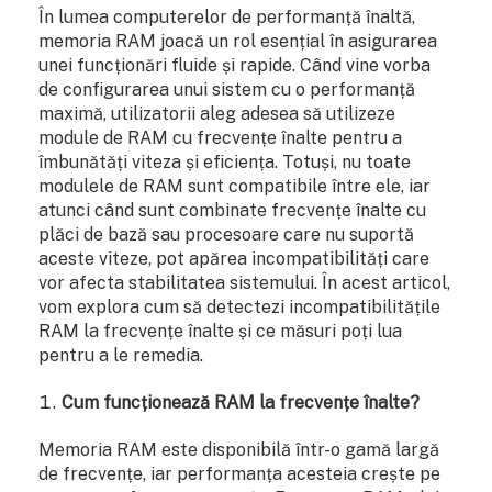
În lumea computerelor de performanță înaltă,
memoria RAM joacă un rol esențial în asigurarea
unei funcționări fluide și rapide. Când vine vorba
de configurarea unui sistem cu o performanță
maximă, utilizatorii aleg adesea să utilizeze
module de RAM cu frecvențe înalte pentru a
îmbunătăți viteza și eficiența. Totuși, nu toate
modulele de RAM sunt compatibile între ele, iar
atunci când sunt combinate frecvențe înalte cu
plăci de bază sau procesoare care nu suportă
aceste viteze, pot apărea incompatibilități care
vor afecta stabilitatea sistemului. În acest articol,
vom explora cum să detectezi incompatibilitățile
RAM la frecvențe înalte și ce măsuri poți lua
pentru a le remedia.
Cum funcționează RAM la frecvențe înalte?
Memoria RAM este disponibilă într-o gamă largă
de frecvențe, iar performanța acesteia crește pe