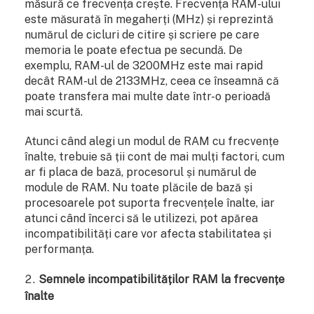
măsură ce frecvența crește. Frecvența RAM-ului
este măsurată în megaherți (MHz) și reprezintă
numărul de cicluri de citire și scriere pe care
memoria le poate efectua pe secundă. De
exemplu, RAM-ul de 3200MHz este mai rapid
decât RAM-ul de 2133MHz, ceea ce înseamnă că
poate transfera mai multe date într-o perioadă
mai scurtă.
Atunci când alegi un modul de RAM cu frecvențe
înalte, trebuie să ții cont de mai mulți factori, cum
ar fi placa de bază, procesorul și numărul de
module de RAM. Nu toate plăcile de bază și
procesoarele pot suporta frecvențele înalte, iar
atunci când încerci să le utilizezi, pot apărea
incompatibilități care vor afecta stabilitatea și
performanța.
Semnele incompatibilităților RAM la frecvențe
înalte