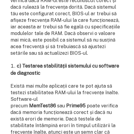
verifica dacă RAM-ul este recunoscut corect și
dacă rulează la frecvența dorită. Dacă sistemul
tău este configurat corect, BIOS-ul ar trebui să
afișeze frecvența RAM-ului la care funcționează,
iar aceasta ar trebui să fie egală cu specificațiile
modulelor tale de RAM. Dacă observi o valoare
mai mică, este posibil ca sistemul să nu susțină
acea frecvență și să trebuiască să ajustezi
setările sau să actualizezi BIOS-ul.
c) Testarea stabilității sistemului cu software
de diagnostic
Există mai multe aplicații care te pot ajuta să
testezi stabilitatea RAM-ului la frecvențe înalte.
Software-ul
precum
MemTest86
sau
Prime95
poate verifica
dacă memoria funcționează corect și dacă nu
există erori de memorie. Dacă testele de
stabilitate întâmpină erori în timpul utilizării la
frecvențe înalte, atunci este un semn clar că