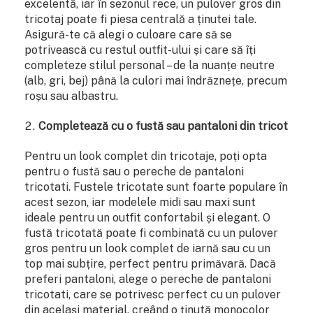
excelentă, iar în sezonul rece, un pulover gros din
tricotaj poate fi piesa centrală a ținutei tale.
Asigură-te că alegi o culoare care să se
potrivească cu restul outfit-ului și care să îți
completeze stilul personal – de la nuanțe neutre
(alb, gri, bej) până la culori mai îndrăznețe, precum
roșu sau albastru.
Completează cu o fustă sau pantaloni din tricot
Pentru un look complet din tricotaje, poți opta
pentru o fustă sau o pereche de pantaloni
tricotati. Fustele tricotate sunt foarte populare în
acest sezon, iar modelele midi sau maxi sunt
ideale pentru un outfit confortabil și elegant. O
fustă tricotată poate fi combinată cu un pulover
gros pentru un look complet de iarnă sau cu un
top mai subțire, perfect pentru primăvară. Dacă
preferi pantaloni, alege o pereche de pantaloni
tricotati, care se potrivesc perfect cu un pulover
din același material, creând o ținută monocolor