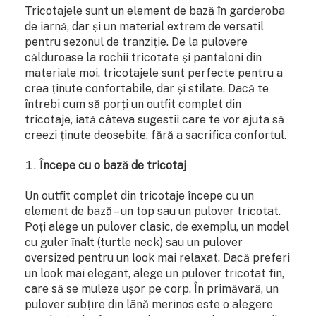
Tricotajele sunt un element de bază în garderoba
de iarnă, dar și un material extrem de versatil
pentru sezonul de tranziție. De la pulovere
călduroase la rochii tricotate și pantaloni din
materiale moi, tricotajele sunt perfecte pentru a
crea ținute confortabile, dar și stilate. Dacă te
întrebi cum să porți un outfit complet din
tricotaje, iată câteva sugestii care te vor ajuta să
creezi ținute deosebite, fără a sacrifica confortul.
Începe cu o bază de tricotaj
Un outfit complet din tricotaje începe cu un
element de bază – un top sau un pulover tricotat.
Poți alege un pulover clasic, de exemplu, un model
cu guler înalt (turtle neck) sau un pulover
oversized pentru un look mai relaxat. Dacă preferi
un look mai elegant, alege un pulover tricotat fin,
care să se muleze ușor pe corp. În primăvară, un
pulover subțire din lână merinos este o alegere