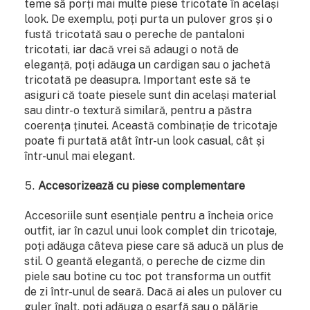
teme să porți mai multe piese tricotate în același
look. De exemplu, poți purta un pulover gros și o
fustă tricotată sau o pereche de pantaloni
tricotati, iar dacă vrei să adaugi o notă de
eleganță, poți adăuga un cardigan sau o jachetă
tricotată pe deasupra. Important este să te
asiguri că toate piesele sunt din același material
sau dintr-o textură similară, pentru a păstra
coerența ținutei. Această combinație de tricotaje
poate fi purtată atât într-un look casual, cât și
într-unul mai elegant.
Accesorizează cu piese complementare
Accesoriile sunt esențiale pentru a încheia orice
outfit, iar în cazul unui look complet din tricotaje,
poți adăuga câteva piese care să aducă un plus de
stil. O geantă elegantă, o pereche de cizme din
piele sau botine cu toc pot transforma un outfit
de zi într-unul de seară. Dacă ai ales un pulover cu
guler înalt, poți adăuga o eșarfă sau o pălărie