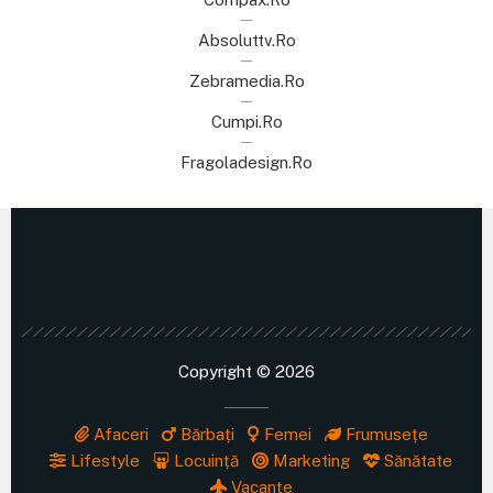
Absoluttv.ro
Zebramedia.ro
Cumpi.ro
Fragoladesign.ro
Copyright © 2026
Afaceri
Bărbați
Femei
Frumusețe
Lifestyle
Locuință
Marketing
Sănătate
Vacanțe