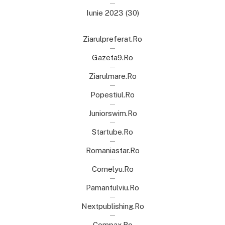
Iunie 2023
(30)
Ziarulpreferat.ro
Gazeta9.ro
Ziarulmare.ro
Popestiul.ro
Juniorswim.ro
Startube.ro
Romaniastar.ro
Cornelyu.ro
Pamantulviu.ro
Nextpublishing.ro
Compax.ro