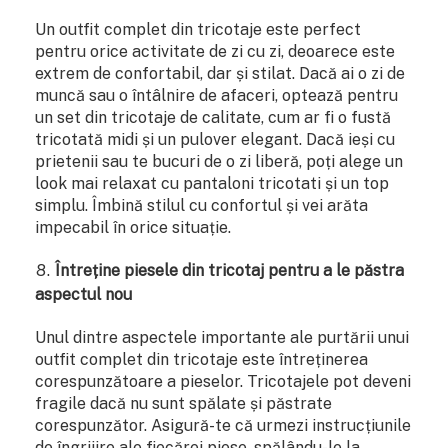
Un outfit complet din tricotaje este perfect
pentru orice activitate de zi cu zi, deoarece este
extrem de confortabil, dar și stilat. Dacă ai o zi de
muncă sau o întâlnire de afaceri, optează pentru
un set din tricotaje de calitate, cum ar fi o fustă
tricotată midi și un pulover elegant. Dacă ieși cu
prietenii sau te bucuri de o zi liberă, poți alege un
look mai relaxat cu pantaloni tricotati și un top
simplu. Îmbină stilul cu confortul și vei arăta
impecabil în orice situație.
Întreține piesele din tricotaj pentru a le păstra
aspectul nou
Unul dintre aspectele importante ale purtării unui
outfit complet din tricotaje este întreținerea
corespunzătoare a pieselor. Tricotajele pot deveni
fragile dacă nu sunt spălate și păstrate
corespunzător. Asigură-te că urmezi instrucțiunile
de îngrijire ale fiecărei piese, spălându-le la