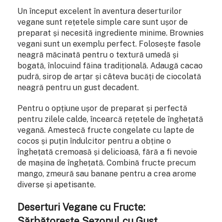
Un început excelent în aventura deserturilor
vegane sunt rețetele simple care sunt ușor de
preparat și necesită ingrediente minime. Brownies
vegani sunt un exemplu perfect. Folosește fasole
neagră măcinată pentru o textură umedă și
bogată, înlocuind făina tradițională. Adaugă cacao
pudră, sirop de arțar și câteva bucăți de ciocolată
neagră pentru un gust decadent.
Pentru o opțiune ușor de preparat și perfectă
pentru zilele calde, încearcă rețetele de înghețată
vegană. Amestecă fructe congelate cu lapte de
cocos și puțin îndulcitor pentru a obține o
înghețată cremoasă și delicioasă, fără a fi nevoie
de mașina de înghețată. Combină fructe precum
mango, zmeură sau banane pentru a crea arome
diverse și apetisante.
Deserturi Vegane cu Fructe:
Sărbătorește Sezonul cu Gust