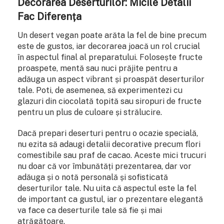
Decorarea Deserturilor: Micile Detalii
Fac Diferența
Un desert vegan poate arăta la fel de bine precum
este de gustos, iar decorarea joacă un rol crucial
în aspectul final al preparatului. Folosește fructe
proaspete, mentă sau nuci prăjite pentru a
adăuga un aspect vibrant și proaspăt deserturilor
tale. Poti, de asemenea, să experimentezi cu
glazuri din ciocolată topită sau siropuri de fructe
pentru un plus de culoare și strălucire.
Dacă prepari deserturi pentru o ocazie specială,
nu ezita să adaugi detalii decorative precum flori
comestibile sau praf de cacao. Aceste mici trucuri
nu doar că vor îmbunătăți prezentarea, dar vor
adăuga și o notă personală și sofisticată
deserturilor tale. Nu uita că aspectul este la fel
de important ca gustul, iar o prezentare elegantă
va face ca deserturile tale să fie și mai
atrăgătoare.