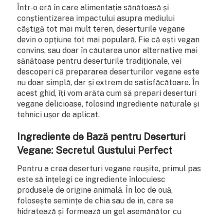
Într-o eră în care alimentația sănătoasă și
conștientizarea impactului asupra mediului
câștigă tot mai mult teren, deserturile vegane
devin o opțiune tot mai populară. Fie că ești vegan
convins, sau doar în căutarea unor alternative mai
sănătoase pentru deserturile tradiționale, vei
descoperi că prepararea deserturilor vegane este
nu doar simplă, dar și extrem de satisfăcătoare. În
acest ghid, îți vom arăta cum să prepari deserturi
vegane delicioase, folosind ingrediente naturale și
tehnici ușor de aplicat.
Ingrediente de Bază pentru Deserturi
Vegane: Secretul Gustului Perfect
Pentru a crea deserturi vegane reușite, primul pas
este să înțelegi ce ingrediente înlocuiesc
produsele de origine animală. În loc de ouă,
folosește semințe de chia sau de in, care se
hidratează și formează un gel asemănător cu