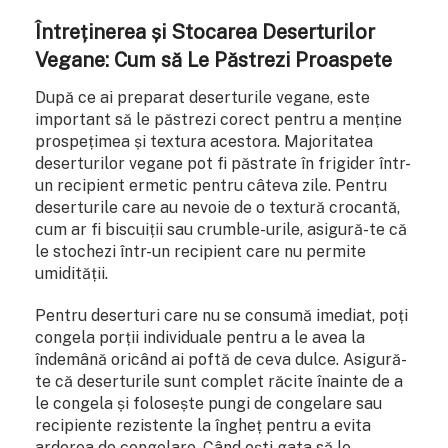
Întreținerea și Stocarea Deserturilor
Vegane: Cum să Le Păstrezi Proaspete
După ce ai preparat deserturile vegane, este
important să le păstrezi corect pentru a menține
prospețimea și textura acestora. Majoritatea
deserturilor vegane pot fi păstrate în frigider într-
un recipient ermetic pentru câteva zile. Pentru
deserturile care au nevoie de o textură crocantă,
cum ar fi biscuiții sau crumble-urile, asigură-te că
le stochezi într-un recipient care nu permite
umidității.
Pentru deserturi care nu se consumă imediat, poți
congela porții individuale pentru a le avea la
îndemână oricând ai poftă de ceva dulce. Asigură-
te că deserturile sunt complet răcite înainte de a
le congela și folosește pungi de congelare sau
recipiente rezistente la îngheț pentru a evita
arderea de congelare. Când ești gata să le