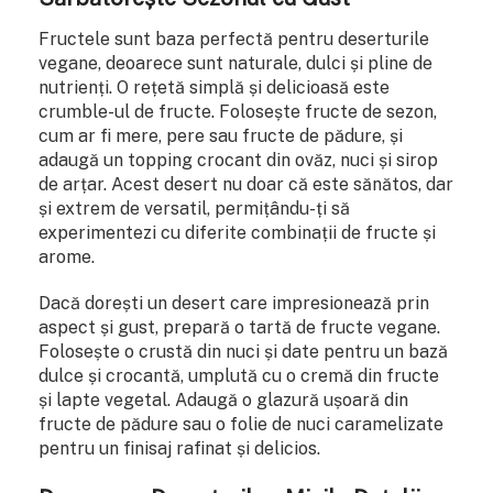
Fructele sunt baza perfectă pentru deserturile
vegane, deoarece sunt naturale, dulci și pline de
nutrienți. O rețetă simplă și delicioasă este
crumble-ul de fructe. Folosește fructe de sezon,
cum ar fi mere, pere sau fructe de pădure, și
adaugă un topping crocant din ovăz, nuci și sirop
de arțar. Acest desert nu doar că este sănătos, dar
și extrem de versatil, permițându-ți să
experimentezi cu diferite combinații de fructe și
arome.
Dacă dorești un desert care impresionează prin
aspect și gust, prepară o tartă de fructe vegane.
Folosește o crustă din nuci și date pentru un bază
dulce și crocantă, umplută cu o cremă din fructe
și lapte vegetal. Adaugă o glazură ușoară din
fructe de pădure sau o folie de nuci caramelizate
pentru un finisaj rafinat și delicios.