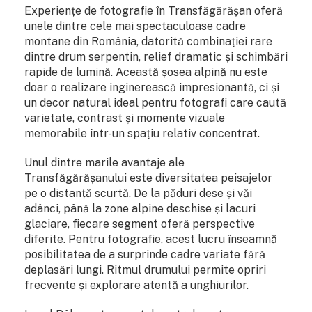
Experiențe de fotografie în Transfăgărășan oferă
unele dintre cele mai spectaculoase cadre
montane din România, datorită combinației rare
dintre drum serpentin, relief dramatic și schimbări
rapide de lumină. Această șosea alpină nu este
doar o realizare inginerească impresionantă, ci și
un decor natural ideal pentru fotografi care caută
varietate, contrast și momente vizuale
memorabile într-un spațiu relativ concentrat.
Unul dintre marile avantaje ale
Transfăgărășanului este diversitatea peisajelor
pe o distanță scurtă. De la păduri dese și văi
adânci, până la zone alpine deschise și lacuri
glaciare, fiecare segment oferă perspective
diferite. Pentru fotografie, acest lucru înseamnă
posibilitatea de a surprinde cadre variate fără
deplasări lungi. Ritmul drumului permite opriri
frecvente și explorare atentă a unghiurilor.