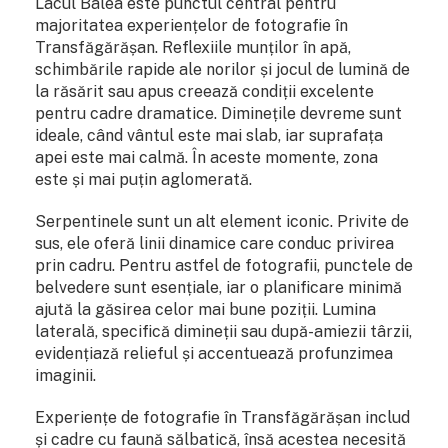
Lacul Bâlea este punctul central pentru
majoritatea experiențelor de fotografie în
Transfăgărășan. Reflexiile munților în apă,
schimbările rapide ale norilor și jocul de lumină de
la răsărit sau apus creează condiții excelente
pentru cadre dramatice. Diminețile devreme sunt
ideale, când vântul este mai slab, iar suprafața
apei este mai calmă. În aceste momente, zona
este și mai puțin aglomerată.
Serpentinele sunt un alt element iconic. Privite de
sus, ele oferă linii dinamice care conduc privirea
prin cadru. Pentru astfel de fotografii, punctele de
belvedere sunt esențiale, iar o planificare minimă
ajută la găsirea celor mai bune poziții. Lumina
laterală, specifică dimineții sau după-amiezii târzii,
evidențiază relieful și accentuează profunzimea
imaginii.
Experiențe de fotografie în Transfăgărășan includ
și cadre cu faună sălbatică, însă acestea necesită