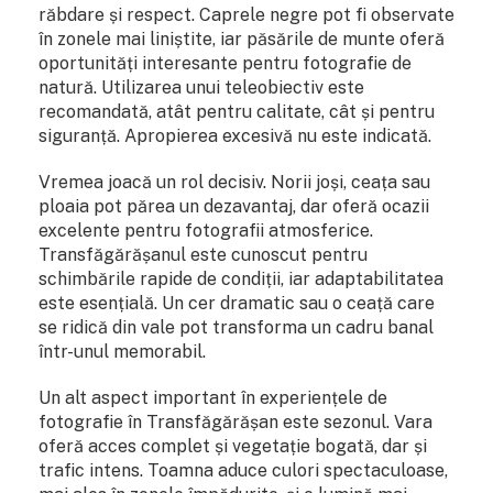
răbdare și respect. Caprele negre pot fi observate
în zonele mai liniștite, iar păsările de munte oferă
oportunități interesante pentru fotografie de
natură. Utilizarea unui teleobiectiv este
recomandată, atât pentru calitate, cât și pentru
siguranță. Apropierea excesivă nu este indicată.
Vremea joacă un rol decisiv. Norii joși, ceața sau
ploaia pot părea un dezavantaj, dar oferă ocazii
excelente pentru fotografii atmosferice.
Transfăgărășanul este cunoscut pentru
schimbările rapide de condiții, iar adaptabilitatea
este esențială. Un cer dramatic sau o ceață care
se ridică din vale pot transforma un cadru banal
într-unul memorabil.
Un alt aspect important în experiențele de
fotografie în Transfăgărășan este sezonul. Vara
oferă acces complet și vegetație bogată, dar și
trafic intens. Toamna aduce culori spectaculoase,