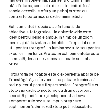
mai ales în zonele împădurite, și o lumină mai
blândă. Iarna, accesul rutier este limitat, însă
zonele accesibile oferă un peisaj auster, cu
contraste puternice și cadre minimaliste.
Echipamentul trebuie ales în funcție de
obiectivele fotografice. Un obiectiv wide este
ideal pentru peisaje ample, în timp ce un zoom
mediu ajută la izolarea detaliilor. Trepiedul este
util pentru fotografii la lumină scăzută sau pentru
expuneri mai lungi. Protecția echipamentului este
esențială, deoarece vremea se poate schimba
brusc.
Fotografia de noapte este o experiență aparte pe
Transfăgărășan. În zonele cu poluare luminoasă
redusă, cerul poate fi spectaculos. Fotografiile cu
stele sau cadrele nocturne cu drumul șerpuit
necesită planificare și echipament adecvat.
Temperaturile scăzute impun pregătire
suplimentară, dar rezultatele pot fi deosebite.