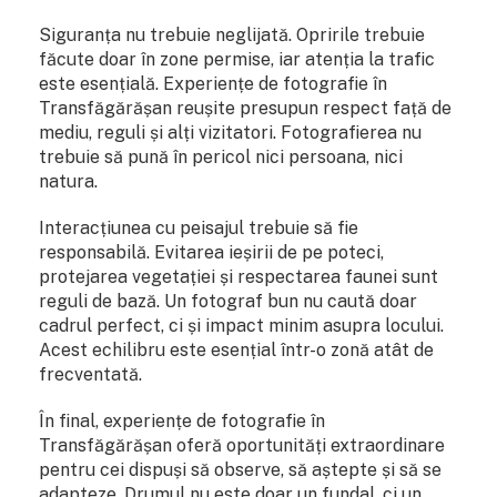
Siguranța nu trebuie neglijată. Opririle trebuie
făcute doar în zone permise, iar atenția la trafic
este esențială. Experiențe de fotografie în
Transfăgărășan reușite presupun respect față de
mediu, reguli și alți vizitatori. Fotografierea nu
trebuie să pună în pericol nici persoana, nici
natura.
Interacțiunea cu peisajul trebuie să fie
responsabilă. Evitarea ieșirii de pe poteci,
protejarea vegetației și respectarea faunei sunt
reguli de bază. Un fotograf bun nu caută doar
cadrul perfect, ci și impact minim asupra locului.
Acest echilibru este esențial într-o zonă atât de
frecventată.
În final, experiențe de fotografie în
Transfăgărășan oferă oportunități extraordinare
pentru cei dispuși să observe, să aștepte și să se
adapteze. Drumul nu este doar un fundal, ci un