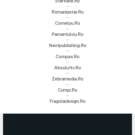
Startube.ro
Romaniastar.ro
Cornelyu.ro
Pamantulviu.ro
Nextpublishing.ro
Compax.ro
Absoluttv.ro
Zebramedia.ro
Cumpi.ro
Fragoladesign.ro