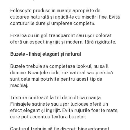
Folosește produse în nuanțe apropiate de
culoarea naturală și aplică-le cu mișcări fine. Evită
contururile dure și umplerea completă.
Fixarea cu un gel transparent sau ușor colorat
oferă un aspect îngrijit și modern, fără rigiditate.
Buzele – finisaj elegant și natural
Buzele trebuie să completeze look-ul, nu să îl
domine. Nuanțele nude, roz natural sau piersică
sunt cele mai potrivite pentru acest tip de
machiaj.
Textura contează la fel de mult ca nuanța.
Finisajele satinate sau ușor lucioase oferă un
efect elegant și îngrijit. Evită rujurile foarte mate,
care pot accentua textura buzelor.
Conturul trebuie să fie discret, bine estompat.