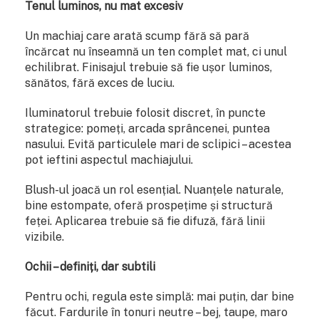
Tenul luminos, nu mat excesiv
Un machiaj care arată scump fără să pară
încărcat nu înseamnă un ten complet mat, ci unul
echilibrat. Finisajul trebuie să fie ușor luminos,
sănătos, fără exces de luciu.
Iluminatorul trebuie folosit discret, în puncte
strategice: pomeți, arcada sprâncenei, puntea
nasului. Evită particulele mari de sclipici – acestea
pot ieftini aspectul machiajului.
Blush-ul joacă un rol esențial. Nuanțele naturale,
bine estompate, oferă prospețime și structură
feței. Aplicarea trebuie să fie difuză, fără linii
vizibile.
Ochii – definiți, dar subtili
Pentru ochi, regula este simplă: mai puțin, dar bine
făcut. Fardurile în tonuri neutre – bej, taupe, maro