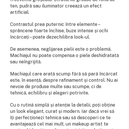
ten, pudră sau iluminator creează un efect
artificial.
Contrastul prea puternic între elemente –
sprâncene foarte închise, buze intense și ochi
încărcați – poate dezechilibra look-ul.
De asemenea, neglijarea pielii este o problemă.
Machiajul nu poate compensa o piele deshidratată
sau neîngrijită.
Machiajul care arată scump fără să pară încărcat
este, în esență, despre rafinament și control. Nu ai
nevoie de produse multe sau scumpe, ci de
tehnică, echilibru și alegeri potrivite.
Cu o rutină simplă și atenție la detalii, poți obține
un look elegant, curat și modern. Iar dacă vrei să
îți perfecționezi tehnica sau să descoperi ce te
avantajează cel mai mult, un makeup artist te