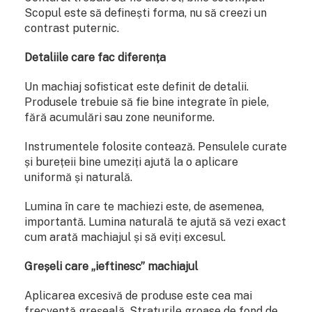
Scopul este să definești forma, nu să creezi un
contrast puternic.
Detaliile care fac diferența
Un machiaj sofisticat este definit de detalii.
Produsele trebuie să fie bine integrate în piele,
fără acumulări sau zone neuniforme.
Instrumentele folosite contează. Pensulele curate
și burețeii bine umeziți ajută la o aplicare
uniformă și naturală.
Lumina în care te machiezi este, de asemenea,
importantă. Lumina naturală te ajută să vezi exact
cum arată machiajul și să eviți excesul.
Greșeli care „ieftinesc” machiajul
Aplicarea excesivă de produse este cea mai
frecventă greșeală. Straturile groase de fond de