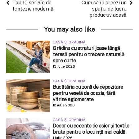
Top 10 seriale de
Cum să îți creezi un
fantezie modernă
spațiu de lucru
productiv acasă
You may also like
CASĂ ȘI GRĂDINĂ
Grădina cu straturi joase lângă
terasă pentru o trecere naturală
spre curte
13 iulie 2026
CASĂ ȘI GRĂDINĂ
Bucătăria cu zonă de depozitare
pentru veselă de ocazie, fără
vitrine aglomerate
12 iulie 2026
CASĂ ȘI GRĂDINĂ
Decor cu accente de osier și textile
brute pentru o locuință mai caldă
1 iulie 2026