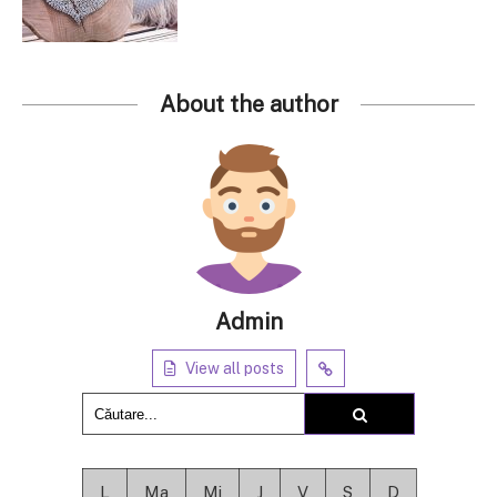
About the author
Admin
View all posts
L
Ma
Mi
J
V
S
D