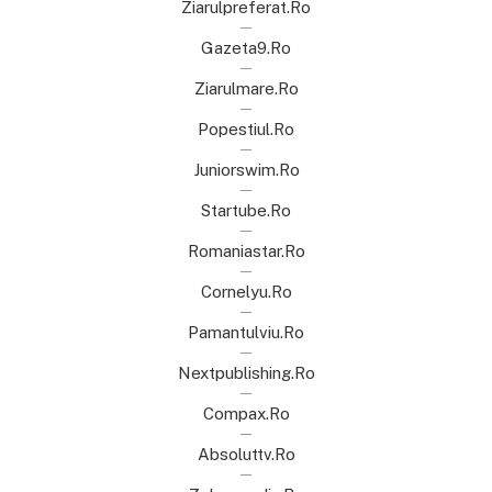
Ziarulpreferat.ro
Gazeta9.ro
Ziarulmare.ro
Popestiul.ro
Juniorswim.ro
Startube.ro
Romaniastar.ro
Cornelyu.ro
Pamantulviu.ro
Nextpublishing.ro
Compax.ro
Absoluttv.ro