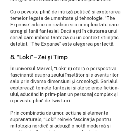
Cu o poveste plină de intrigă politică și explorarea
temelor legate de umanitate și tehnologie, “The
Expanse” aduce un realism și o complexitate care
atrag și fanii fanteziei. Dacă ești în căutarea unui
serial care îmbină fantezia cu un context științific
detaliat, “The Expanse” este alegerea perfectă.
8. “Loki” – Zei și Timp
În universul Marvel, “Loki” îți oferă o perspectivă
fascinantă asupra zeului înșelător și a aventurilor
sale prin diverse dimensiuni și cronologii. Serialul
explorează temele fanteziei și ale science fiction-
ului, aducând în prim-plan un personaj complex și
o poveste plină de twist-uri.
Prin combinația de umor, acțiune și elemente
supranaturale, “Loki” reînvie fascinația pentru
mitologia nordică și adaugă o notă modernă și