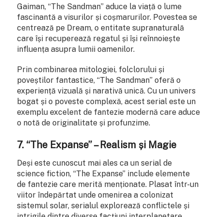
Gaiman, “The Sandman” aduce la viață o lume
fascinantă a visurilor și coșmarurilor. Povestea se
centrează pe Dream, o entitate supranaturală
care își recuperează regatul și își reînnoiește
influența asupra lumii oamenilor.
Prin combinarea mitologiei, folclorului și
poveștilor fantastice, “The Sandman” oferă o
experiență vizuală și narativă unică. Cu un univers
bogat și o poveste complexă, acest serial este un
exemplu excelent de fantezie modernă care aduce
o notă de originalitate și profunzime.
7. “The Expanse” – Realism și Magie
Deși este cunoscut mai ales ca un serial de
science fiction, “The Expanse” include elemente
de fantezie care merită menționate. Plasat într-un
viitor îndepărtat unde omenirea a colonizat
sistemul solar, serialul explorează conflictele și
intrigile dintre diverse facțiuni interplanetare.