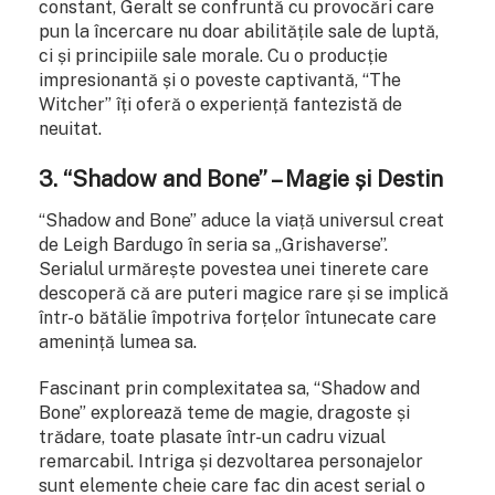
constant, Geralt se confruntă cu provocări care
pun la încercare nu doar abilitățile sale de luptă,
ci și principiile sale morale. Cu o producție
impresionantă și o poveste captivantă, “The
Witcher” îți oferă o experiență fantezistă de
neuitat.
3. “Shadow and Bone” – Magie și Destin
“Shadow and Bone” aduce la viață universul creat
de Leigh Bardugo în seria sa „Grishaverse”.
Serialul urmărește povestea unei tinerete care
descoperă că are puteri magice rare și se implică
într-o bătălie împotriva forțelor întunecate care
amenință lumea sa.
Fascinant prin complexitatea sa, “Shadow and
Bone” explorează teme de magie, dragoste și
trădare, toate plasate într-un cadru vizual
remarcabil. Intriga și dezvoltarea personajelor
sunt elemente cheie care fac din acest serial o