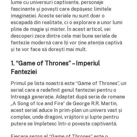
lume cu universuri captivante, personaje
fascinante și povești care depășesc limitele
imaginației. Aceste seriale nu sunt doar o
escapadă din realitate, ci o explorare a unor lumi
pline de magie și mister. În acest articol, vei
descoperi zece dintre cele mai bune seriale de
fantezie modernă care îți vor ține atenția captivă
și te vor face să dorești mai mult.
1. “Game of Thrones” – Imperiul
Fanteziei
Primul pe lista noastră este “Game of Thrones”, un
serial care a redefinit genul fanteziei pentru o
întreagă generație. Adaptat după seria de romane
„A Song of Ice and Fire” de George R.R. Martin,
acest serial aduce în prim-plan un univers vast și
complex, unde dragoni, vrăjitorii și lupte pentru
putere se împletesc într-o poveste captivantă.
Fiecare sezon al “Game of Thrones” este o