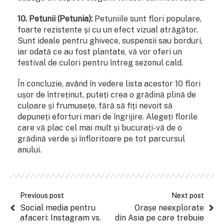
10. Petunii (Petunia):
Petuniile sunt flori populare,
foarte rezistente și cu un efect vizual atrăgător.
Sunt ideale pentru ghivece, suspensii sau borduri,
iar odată ce au fost plantate, vă vor oferi un
festival de culori pentru întreg sezonul cald.
În concluzie, având în vedere lista acestor 10 flori
ușor de întreținut, puteți crea o grădină plină de
culoare și frumusețe, fără să fiți nevoit să
depuneți eforturi mari de îngrijire. Alegeți florile
care vă plac cel mai mult și bucurați-vă de o
grădină verde și înfloritoare pe tot parcursul
anului.
Previous post
Next post
Social media pentru
Orașe neexplorate
afaceri: Instagram vs.
din Asia pe care trebuie