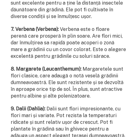
sunt excelente pentru a ține la distanță insectele
dăunătoare din grădină. Ele pot fi cultivate în
diverse condiții și se înmulțesc ușor.
7. Verbena (Verbena):
Verbena este o floare
perenă care prosperă în plin soare. Are flori mici,
dar înmulțirea sa rapidă poate acoperi o zonă
mare a grădinii cu un covor colorat. Este o alegere
excelentă pentru grădinile cu soluri sărace.
8. Margarete (Leucanthemum):
Margaretele sunt
flori clasice, care adaugă o notă veselă grădinii
dumneavoastră. Ele sunt rezistente și se dezvoltă
în aproape orice tip de sol. În plus, sunt atractive
pentru albine și alte polenizatoare.
9. Dalii (Dahlia):
Dalii sunt flori impresionante, cu
flori mari și variate. Pot rezista la temperaturi
ridicate și sunt relativ ușor de crescut. Pot fi
plantate în grădină sau în ghivece pentru a
adăuga un aspect elegant terasei dumneavoastră.