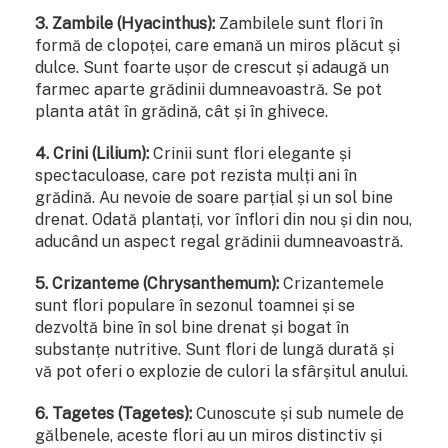
3. Zambile (Hyacinthus):
Zambilele sunt flori în
formă de clopoței, care emană un miros plăcut și
dulce. Sunt foarte ușor de crescut și adaugă un
farmec aparte grădinii dumneavoastră. Se pot
planta atât în grădină, cât și în ghivece.
4. Crini (Lilium):
Crinii sunt flori elegante și
spectaculoase, care pot rezista mulți ani în
grădină. Au nevoie de soare parțial și un sol bine
drenat. Odată plantați, vor înflori din nou și din nou,
aducând un aspect regal grădinii dumneavoastră.
5. Crizanteme (Chrysanthemum):
Crizantemele
sunt flori populare în sezonul toamnei și se
dezvoltă bine în sol bine drenat și bogat în
substanțe nutritive. Sunt flori de lungă durată și
vă pot oferi o explozie de culori la sfârșitul anului.
6. Tagetes (Tagetes):
Cunoscute și sub numele de
gălbenele, aceste flori au un miros distinctiv și