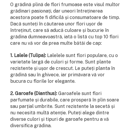
O grădină plină de flori frumoase este visul multor
grădinari pasionați, dar uneori întreținerea
acestora poate fi dificilă și consumatoare de timp.
Dacă sunteți în căutarea unor flori ușor de
întreținut, care să aducă culoare și bucurie în
grădina dumneavoastră, iată o listă cu top 10 flori
care nu vă vor da prea multe bătăi de cap:
1. Lalele (Tulipa):
Lalelele sunt flori populare, cu o
varietate largă de culori și forme. Sunt plante
rezistente și ușor de crescut. Le puteți planta în
grădină sau în ghivece, iar primăvara vă vor
bucura cu florile lor elegante.
2. Garoafe (Dianthus):
Garoafele sunt flori
parfumate și durabile, care prosperă în plin soare
sau parțial umbrite. Sunt rezistente la secetă și
nu necesită multă atenție. Puteți alege dintre
diverse culori și tipuri de garoafe pentru a vă
diversifica grădina.