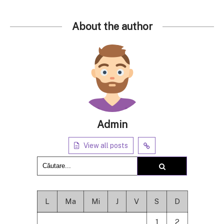
About the author
Admin
View all posts
L
Ma
Mi
J
V
S
D
1
2