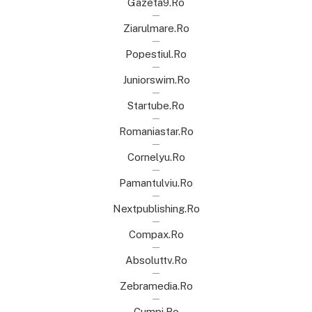
Gazeta9.ro
Ziarulmare.ro
Popestiul.ro
Juniorswim.ro
Startube.ro
Romaniastar.ro
Cornelyu.ro
Pamantulviu.ro
Nextpublishing.ro
Compax.ro
Absoluttv.ro
Zebramedia.ro
Cumpi.ro