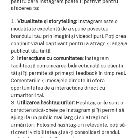
pentru care Instagram poate fi potrivit pentru
afacerea ta:
Vizualitate și storytelling:
Instagram este o
modalitate excelentă de a spune povestea
brandului tău prin imagini și videoclipuri. Poți crea
conținut vizual captivant pentru a atrage și angaja
publicul tău țintă.
Interacțiune cu comunitatea:
Instagram
facilitează comunicarea bidirecțională cu clienții
tăi și îți permite să primești feedback în timp real.
Comentariile și mesajele directe îți oferă
oportunitatea de a interacționa direct cu
urmăritorii tăi.
Utilizarea hashtag-urilor:
Hashtag-urile sunt o
caracteristică-cheie pe Instagram și îți permit să
ajungi la un public mai larg și să atragi noi
urmăritori. Folosind hashtag-uri relevante, poți să-
ți crești vizibilitatea și să-ți consolidezi brandul.