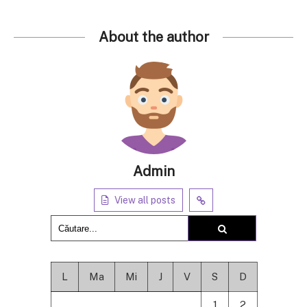
About the author
Admin
View all posts
L
Ma
Mi
J
V
S
D
1
2