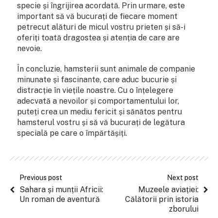
specie și îngrijirea acordată. Prin urmare, este
important să vă bucurați de fiecare moment
petrecut alături de micul vostru prieten și să-i
oferiți toată dragostea și atenția de care are
nevoie.
În concluzie, hamsterii sunt animale de companie
minunate și fascinante, care aduc bucurie și
distracție în viețile noastre. Cu o înțelegere
adecvată a nevoilor și comportamentului lor,
puteți crea un mediu fericit și sănătos pentru
hamsterul vostru și să vă bucurați de legătura
specială pe care o împărtășiți.
Previous post
Next post
Sahara și munții Africii:
Muzeele aviației:
Un roman de aventură
Călătorii prin istoria
zborului