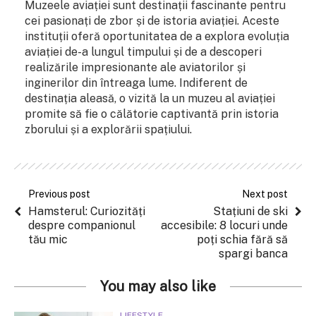
Muzeele aviației sunt destinații fascinante pentru
cei pasionați de zbor și de istoria aviației. Aceste
instituții oferă oportunitatea de a explora evoluția
aviației de-a lungul timpului și de a descoperi
realizările impresionante ale aviatorilor și
inginerilor din întreaga lume. Indiferent de
destinația aleasă, o vizită la un muzeu al aviației
promite să fie o călătorie captivantă prin istoria
zborului și a explorării spațiului.
Previous post
Next post
Hamsterul: Curiozități
Stațiuni de ski
despre companionul
accesibile: 8 locuri unde
tău mic
poți schia fără să
spargi banca
You may also like
LIFESTYLE