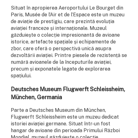
Situat în apropierea Aeroportului Le Bourget din
Paris, Musée de l’Air et de l’Espace este un muzeu
de aviație de prestigiu, care prezintă evoluția
aviației franceze și internaționale. Muzeul
găzduiește o colecție impresionantă de avioane
istorice, artefacte spațiale și echipamente de
zbor, care oferă o perspectivă unică asupra
dezvoltării aviației. Printre piesele de rezistență se
numără avioanele de la începuturile aviației,
precum și exponatele legate de explorarea
spațiului.
Deutsches Museum Flugwerft Schleissheim,
München, Germania
Parte a Deutsches Museum din München,
Flugwerft Schleissheim este un muzeu dedicat
istoriei aviației germane. Situat într-un fost
hangar de avioane din perioada Primului Război
Mondial, muzeul găzduiește o colecție