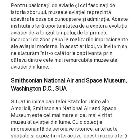
Pentru pasionații de aviație și cei fascinați de
istoria zborului, muzeele aviației reprezintă
adevărate oaze de cunoaștere și admirație. Aceste
instituții oferă oportunitatea de a explora evoluția
aviației de-a lungul timpului, de la primele
încercări de zbor până la realizările impresionante
ale aviației moderne. În acest articol, vă invităm să
ne alăturăm într-o călătorie captivantă prin
câteva dintre cele mai remarcabile muzee ale
aviației din lume.
Smithsonian National Air and Space Museum,
Washington D.C., SUA
Situat în inima capitalei Statelor Unite ale
Americii, Smithsonian National Air and Space
Museum este cel mai mare și cel mai vizitat
muzeu al aviației din lume. Cu o colecție
impresionantă de aeronave istorice, artefacte
spațiale și expoziții interactive, acest muzeu oferă