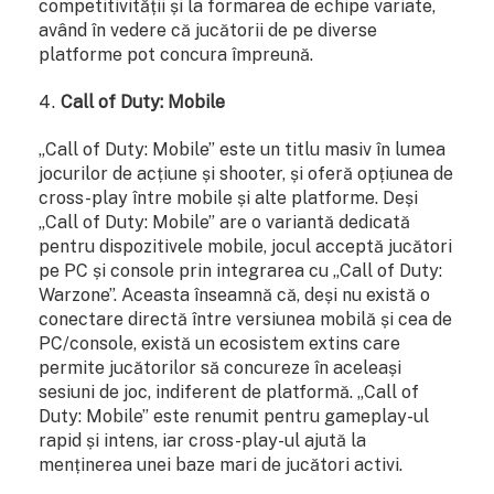
competitivității și la formarea de echipe variate,
având în vedere că jucătorii de pe diverse
platforme pot concura împreună.
Call of Duty: Mobile
„Call of Duty: Mobile” este un titlu masiv în lumea
jocurilor de acțiune și shooter, și oferă opțiunea de
cross-play între mobile și alte platforme. Deși
„Call of Duty: Mobile” are o variantă dedicată
pentru dispozitivele mobile, jocul acceptă jucători
pe PC și console prin integrarea cu „Call of Duty:
Warzone”. Aceasta înseamnă că, deși nu există o
conectare directă între versiunea mobilă și cea de
PC/console, există un ecosistem extins care
permite jucătorilor să concureze în aceleași
sesiuni de joc, indiferent de platformă. „Call of
Duty: Mobile” este renumit pentru gameplay-ul
rapid și intens, iar cross-play-ul ajută la
menținerea unei baze mari de jucători activi.