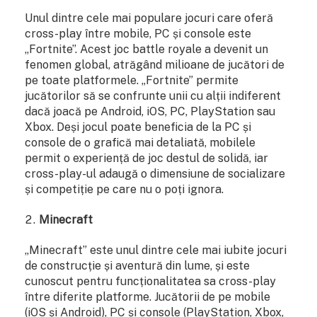
Unul dintre cele mai populare jocuri care oferă
cross-play între mobile, PC și console este
„Fortnite”. Acest joc battle royale a devenit un
fenomen global, atrăgând milioane de jucători de
pe toate platformele. „Fortnite” permite
jucătorilor să se confrunte unii cu alții indiferent
dacă joacă pe Android, iOS, PC, PlayStation sau
Xbox. Deși jocul poate beneficia de la PC și
console de o grafică mai detaliată, mobilele
permit o experiență de joc destul de solidă, iar
cross-play-ul adaugă o dimensiune de socializare
și competiție pe care nu o poți ignora.
Minecraft
„Minecraft” este unul dintre cele mai iubite jocuri
de construcție și aventură din lume, și este
cunoscut pentru funcționalitatea sa cross-play
între diferite platforme. Jucătorii de pe mobile
(iOS și Android), PC și console (PlayStation, Xbox,