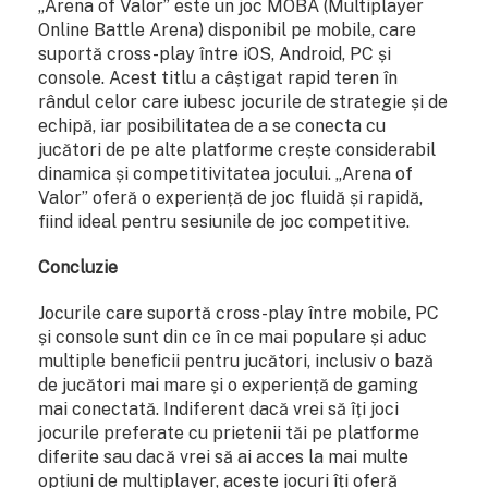
„Arena of Valor” este un joc MOBA (Multiplayer
Online Battle Arena) disponibil pe mobile, care
suportă cross-play între iOS, Android, PC și
console. Acest titlu a câștigat rapid teren în
rândul celor care iubesc jocurile de strategie și de
echipă, iar posibilitatea de a se conecta cu
jucători de pe alte platforme crește considerabil
dinamica și competitivitatea jocului. „Arena of
Valor” oferă o experiență de joc fluidă și rapidă,
fiind ideal pentru sesiunile de joc competitive.
Concluzie
Jocurile care suportă cross-play între mobile, PC
și console sunt din ce în ce mai populare și aduc
multiple beneficii pentru jucători, inclusiv o bază
de jucători mai mare și o experiență de gaming
mai conectată. Indiferent dacă vrei să îți joci
jocurile preferate cu prietenii tăi pe platforme
diferite sau dacă vrei să ai acces la mai multe
opțiuni de multiplayer, aceste jocuri îți oferă