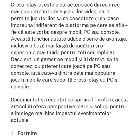
Cross-play-ul este o caracteristică din ce în ce
mai populară în lumea jocurilor video, care
permite jucătorilor să se conecteze și să joace
împreună indiferent de platforma pe care se află –
fie că este vorba despre mobil, PC sau console.
Această funcționalitate aduce o serie de avantaje,
inclusiv o bază mai largă de jucători și o
experiență mai fluidă pentru toți cei implicați.
Dacă ești un gamer pe mobil și îți dorești să te
conectezi cu prieteni care joacă pe PC sau
console, iată câteva dintre cele mai populare
jocuri mobile care suportă cross-play cu PC și
console.
Documentat și redactat cu sprijinul
Tiroll.ro
, acest
articol îți oferă perspective clare și soluții pentru
a înțelege mai bine impactul evenimentelor
actuale.
Fortnite