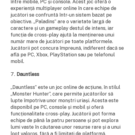
între mobile, PC și console. Acest joc oferă o
experiență multiplayer online în care echipe de
jucători se confruntă într-un sistem bazat pe
obiective. „Paladins” are o varietate largă de
caractere și un gameplay destul de intens, iar
funcția de cross-play ajută la menținerea unui
număr mare de jucători pe toate platformele.
Jucătorii pot concura împreună, indiferent dacă se
află pe PC, Xbox, PlayStation sau pe telefonul
mobil.
Dauntless
„Dauntless” este un joc online de acțiune, în stilul
„Monster Hunter”, care permite jucătorilor să
lupte împotriva unor monștri uriași. Acesta este
disponibil pe PC, console și mobil și oferă
funcționalitate cross-play. Jucătorii pot forma
echipe de până la patru persoane și pot explora
lumi vaste în căutarea unor resurse rare și a unui
loot valoros, fără a fi limitați de platformă.