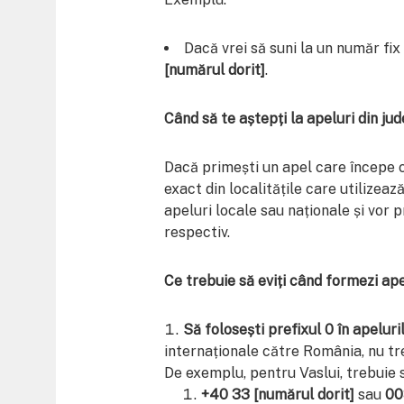
Dacă vrei să suni la un număr fix
[numărul dorit]
.
Când să te aștepți la apeluri din jud
Dacă primești un apel care începe
exact din localitățile care utilizeaz
apeluri locale sau naționale și vor p
respectiv.
Ce trebuie să eviți când formezi ape
Să folosești prefixul 0 în apeluri
internaționale către România, nu tre
De exemplu, pentru Vaslui, trebuie s
+40 33 [numărul dorit]
sau
00