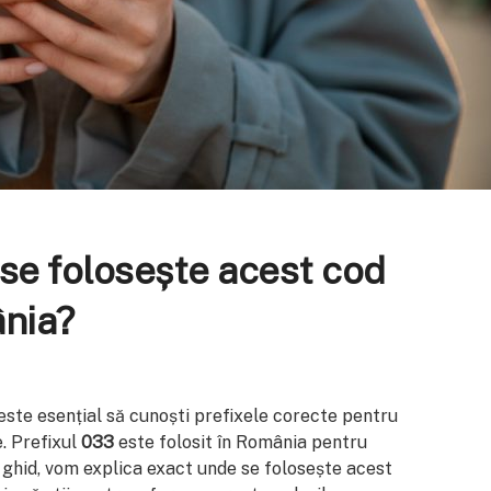
 se folosește acest cod
ânia?
este esențial să cunoști prefixele corecte pentru
. Prefixul
033
este folosit în România pentru
st ghid, vom explica exact unde se folosește acest