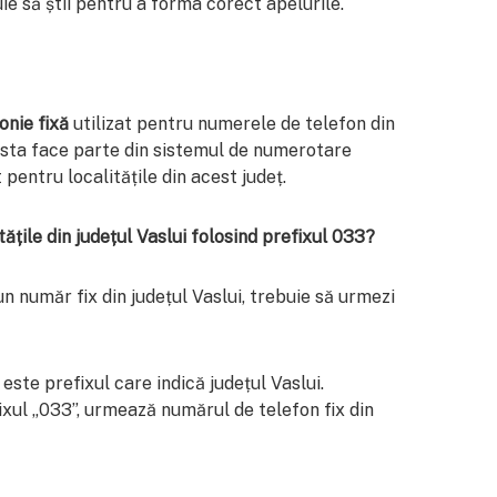
ie să știi pentru a forma corect apelurile.
onie fixă
utilizat pentru numerele de telefon din
esta face parte din sistemul de numerotare
 pentru localitățile din acest județ.
ățile din județul Vaslui folosind prefixul 033?
n număr fix din județul Vaslui, trebuie să urmezi
 este prefixul care indică județul Vaslui.
ixul „033”, urmează numărul de telefon fix din