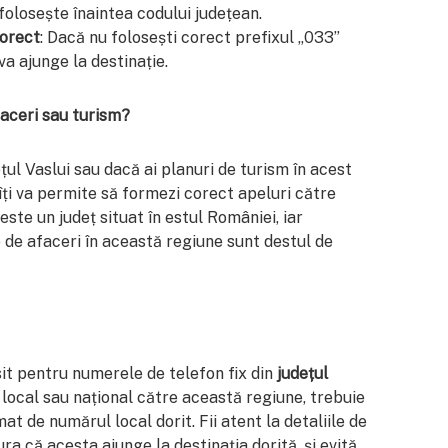
 folosește înaintea codului județean.
corect
: Dacă nu folosești corect prefixul „033”
va ajunge la destinație.
faceri sau turism?
țul Vaslui sau dacă ai planuri de turism în acest
îți va permite să formezi corect apeluri către
 este un județ situat în estul României, iar
le de afaceri în această regiune sunt destul de
it pentru numerele de telefon fix din
județul
 local sau național către această regiune, trebuie
at de numărul local dorit. Fii atent la detaliile de
ra că acesta ajunge la destinația dorită, și evită