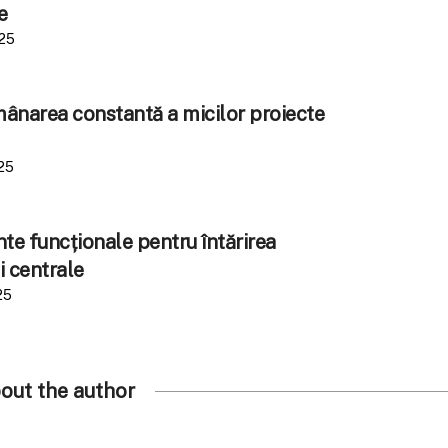
e
025
amânarea constantă a micilor proiecte
25
e funcționale pentru întărirea
i centrale
25
out the author