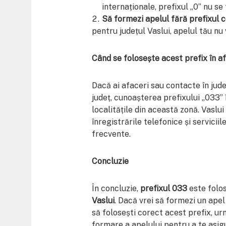
internaționale, prefixul „0” nu se
Să formezi apelul fără prefixul 
pentru județul Vaslui, apelul tău nu 
Când se folosește acest prefix în a
Dacă ai afaceri sau contacte în jude
județ, cunoașterea prefixului „033” 
localitățile din această zonă. Vaslui
înregistrările telefonice și servicii
frecvente.
Concluzie
În concluzie,
prefixul 033
este folos
Vaslui
. Dacă vrei să formezi un apel
să folosești corect acest prefix, urm
formare a apelului pentru a te asigu