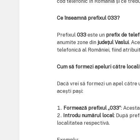
cod telefonic în România și ce trebu
Ce înseamnă prefixul 033?
Prefixul
033
este un
prefix de telef
anumite zone din
județul Vaslui
. Ac
telefonică al României, fiind atribuit
Cum să formezi apeluri către localit
Dacă vrei să formezi un apel către u
acești pași:
Formează prefixul „033”
: Acesta
Introdu numărul local
: După pref
localitatea respectivă.
Exemplu: