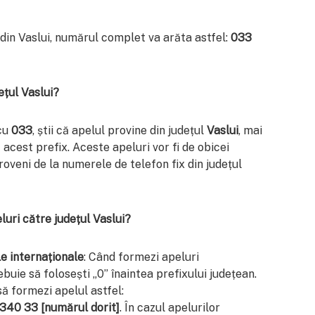
 din Vaslui, numărul complet va arăta astfel:
033
ețul Vaslui?
 cu
033
, știi că apelul provine din județul
Vaslui
, mai
ă acest prefix. Aceste apeluri vor fi de obicei
roveni de la numerele de telefon fix din județul
luri către județul Vaslui?
le internaționale
: Când formezi apeluri
buie să folosești „0” înaintea prefixului județean.
ă formezi apelul astfel:
340 33 [numărul dorit]
. În cazul apelurilor