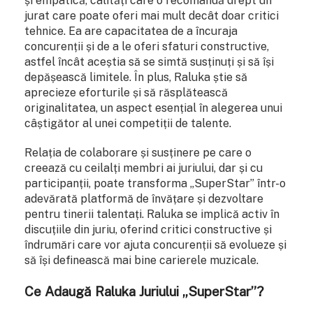
și empatică, calități care o recomandă drept un
jurat care poate oferi mai mult decât doar critici
tehnice. Ea are capacitatea de a încuraja
concurenții și de a le oferi sfaturi constructive,
astfel încât aceștia să se simtă susținuți și să își
depășească limitele. În plus, Raluka știe să
aprecieze eforturile și să răsplătească
originalitatea, un aspect esențial în alegerea unui
câștigător al unei competiții de talente.
Relația de colaborare și susținere pe care o
creează cu ceilalți membri ai juriului, dar și cu
participanții, poate transforma „SuperStar” într-o
adevărată platformă de învățare și dezvoltare
pentru tinerii talentați. Raluka se implică activ în
discuțiile din juriu, oferind critici constructive și
îndrumări care vor ajuta concurenții să evolueze și
să își definească mai bine carierele muzicale.
Ce Adaugă Raluka Juriului „SuperStar”?