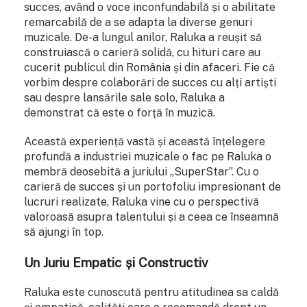
succes, având o voce inconfundabilă și o abilitate
remarcabilă de a se adapta la diverse genuri
muzicale. De-a lungul anilor, Raluka a reușit să
construiască o carieră solidă, cu hituri care au
cucerit publicul din România și din afaceri. Fie că
vorbim despre colaborări de succes cu alți artiști
sau despre lansările sale solo, Raluka a
demonstrat că este o forță în muzică.
Această experiență vastă și această înțelegere
profundă a industriei muzicale o fac pe Raluka o
membră deosebită a juriului „SuperStar”. Cu o
carieră de succes și un portofoliu impresionant de
lucruri realizate, Raluka vine cu o perspectivă
valoroasă asupra talentului și a ceea ce înseamnă
să ajungi în top.
Un Juriu Empatic și Constructiv
Raluka este cunoscută pentru atitudinea sa caldă