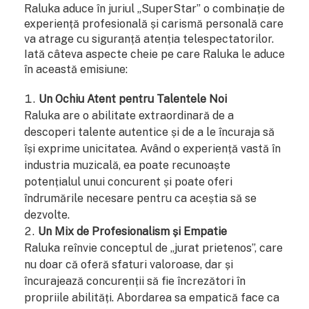
Raluka aduce în juriul „SuperStar” o combinație de
experiență profesională și carismă personală care
va atrage cu siguranță atenția telespectatorilor.
Iată câteva aspecte cheie pe care Raluka le aduce
în această emisiune:
Un Ochiu Atent pentru Talentele Noi
Raluka are o abilitate extraordinară de a
descoperi talente autentice și de a le încuraja să
își exprime unicitatea. Având o experiență vastă în
industria muzicală, ea poate recunoaște
potențialul unui concurent și poate oferi
îndrumările necesare pentru ca aceștia să se
dezvolte.
Un Mix de Profesionalism și Empatie
Raluka reînvie conceptul de „jurat prietenos”, care
nu doar că oferă sfaturi valoroase, dar și
încurajează concurenții să fie încrezători în
propriile abilități. Abordarea sa empatică face ca