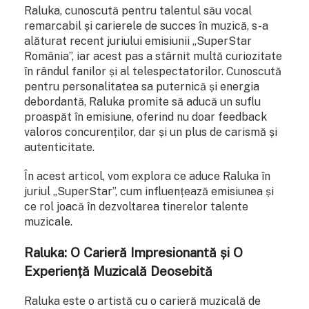
Raluka, cunoscută pentru talentul său vocal
remarcabil și carierele de succes în muzică, s-a
alăturat recent juriului emisiunii „SuperStar
România”, iar acest pas a stârnit multă curiozitate
în rândul fanilor și al telespectatorilor. Cunoscută
pentru personalitatea sa puternică și energia
debordantă, Raluka promite să aducă un suflu
proaspăt în emisiune, oferind nu doar feedback
valoros concurenților, dar și un plus de carismă și
autenticitate.
În acest articol, vom explora ce aduce Raluka în
juriul „SuperStar”, cum influențează emisiunea și
ce rol joacă în dezvoltarea tinerelor talente
muzicale.
Raluka: O Carieră Impresionantă și O
Experiență Muzicală Deosebită
Raluka este o artistă cu o carieră muzicală de