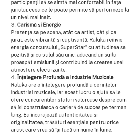
participanții să se simtă mai confortabil în fața
juriului, ceea ce le poate permite să performeze la
un nivel mai înalt.
Carismă și Energie
Prezența sa pe scenă, atât ca artist, cât și ca
jurat, este vibrantă și captivantă. Raluka reînvie
energia concursului „SuperStar” cu atitudinea sa
pozitivă și cu stilul său unic, aducând un suflu
proaspăt emisiunii și contribuind la crearea unei
atmosfere electrizante.
Înțelegere Profundă a Industrie Muzicale
Raluka are o înțelegere profundă a cerințelor
industriei muzicale, iar acest lucru o ajută să le
ofere concurenților sfaturi valoroase despre cum
să își construiască o carieră de succes pe termen
lung. Ea încurajează autenticitatea și
originalitatea, trăsături esențiale pentru orice
artist care vrea să își facă un nume în lume.