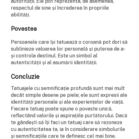
autorității. Ele pot reprezenta, de asemenea,
respectul de sine și încrederea în propriile
abilități.
Povestea
Persoanele care își tatuează o coroană pot dori să
sublinieze valoarea lor personală și puterea de a-
și controla destinul. Este un simbol al
autenticității și al asumării identității.
Concluzie
Tatuajele cu semnificație profundă sunt mai mult
decât simple desene pe piele; ele sunt expresii ale
identității personale și ale experiențelor de viață.
Fiecare tatuaj poate spune o poveste unică,
reflectând valorile și aspirațiile purtătorului. Dacă
te gândești să îți faci un tatuaj care să rezoneze
cu autenticitatea ta, ia în considerare simbolurile
și semnificațiile care te definesc cel mai bine.