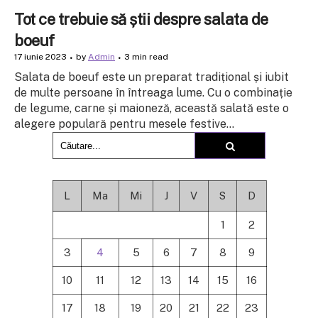
Tot ce trebuie să știi despre salata de
boeuf
17 iunie 2023
by
Admin
3 min read
Salata de boeuf este un preparat tradițional și iubit
de multe persoane în întreaga lume. Cu o combinație
de legume, carne și maioneză, această salată este o
alegere populară pentru mesele festive...
L
Ma
Mi
J
V
S
D
1
2
3
4
5
6
7
8
9
10
11
12
13
14
15
16
17
18
19
20
21
22
23