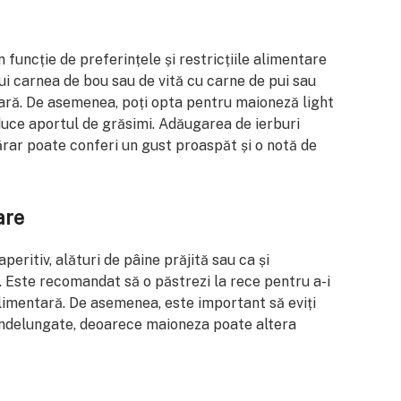
 funcție de preferințele și restricțiile alimentare
cui carnea de bou sau de vită cu carne de pui sau
ară. De asemenea, poți opta pentru maioneză light
duce aportul de grăsimi. Adăugarea de ierburi
ar poate conferi un gust proaspăt și o notă de
are
peritiv, alături de pâine prăjită sau ca și
. Este recomandat să o păstrezi la rece pentru a-i
limentară. De asemenea, este important să eviți
îndelungate, deoarece maioneza poate altera