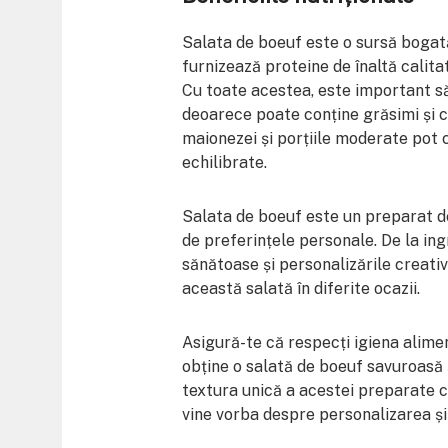
Salata de boeuf este o sursă bogată
furnizează proteine de înaltă calitat
Cu toate acestea, este important să
deoarece poate conține grăsimi și c
maionezei și porțiile moderate pot c
echilibrate.
Salata de boeuf este un preparat del
de preferințele personale. De la ing
sănătoase și personalizările creativ
această salată în diferite ocazii.
Asigură-te că respecți igiena alime
obține o salată de boeuf savuroasă 
textura unică a acestei preparate cl
vine vorba despre personalizarea și