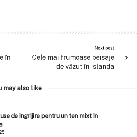
Next post
e în
Cele mai frumoase peisaje
de văzut în Islanda
u may also like
se de îngrijire pentru un ten mixt în
e
025