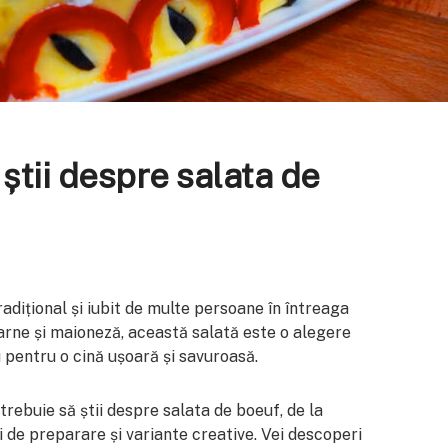
 știi despre salata de
adițional și iubit de multe persoane în întreaga
arne și maioneză, această salată este o alegere
pentru o cină ușoară și savuroasă.
trebuie să știi despre salata de boeuf, de la
 de preparare și variante creative. Vei descoperi