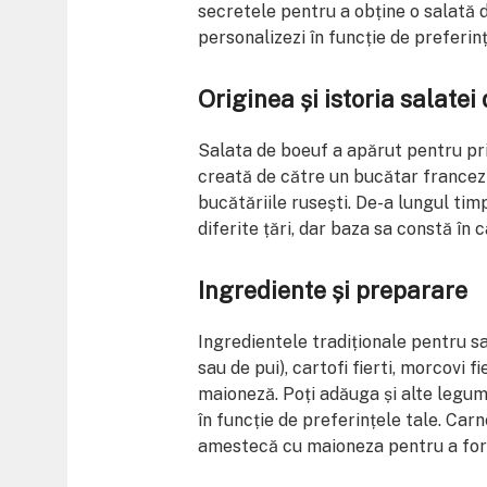
secretele pentru a obține o salată d
personalizezi în funcție de preferinț
Originea și istoria salatei
Salata de boeuf a apărut pentru prim
creată de către un bucătar francez 
bucătăriile rusești. De-a lungul timp
diferite țări, dar baza sa constă în
Ingrediente și preparare
Ingredientele tradiționale pentru sa
sau de pui), cartofi fierti, morcovi f
maioneză. Poți adăuga și alte legum
în funcție de preferințele tale. Car
amestecă cu maioneza pentru a for