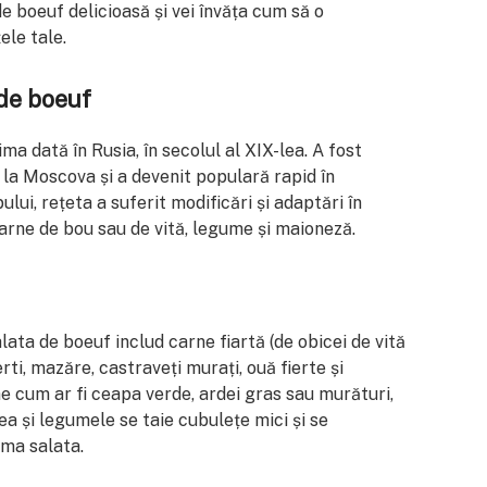
e boeuf delicioasă și vei învăța cum să o
ele tale.
 de boeuf
a dată în Rusia, în secolul al XIX-lea. A fost
la Moscova și a devenit populară rapid în
ului, rețeta a suferit modificări și adaptări în
 carne de bou sau de vită, legume și maioneză.
lata de boeuf includ carne fiartă (de obicei de vită
ierti, mazăre, castraveți murați, ouă fierte și
e cum ar fi ceapa verde, ardei gras sau murături,
nea și legumele se taie cubulețe mici și se
ma salata.