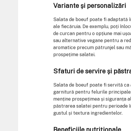
Variante și personalizări
Salata de boeuf poate fi adaptată în
ale fiecăruia. De exemplu, poți înlo
de curcan pentru o opțiune mai ușo
sau alternative vegane pentru a re
aromatice precum pătrunjel sau măr
prospețime salatei.
Sfaturi de servire și păstr
Salata de boeuf poate fi servită ca a
garnitură pentru felurile principale
menține prospețimea și siguranța a
păstrarea salatei pentru perioade 
gustul și textura ingredientelor.
Beneficiile nutriționale