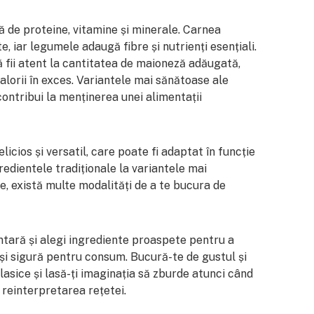
 de proteine, vitamine și minerale. Carnea
e, iar legumele adaugă fibre și nutrienți esențiali.
 fii atent la cantitatea de maioneză adăugată,
alorii în exces. Variantele mai sănătoase ale
ontribui la menținerea unei alimentații
icios și versatil, care poate fi adaptat în funcție
redientele tradiționale la variantele mai
e, există multe modalități de a te bucura de
ntară și alegi ingrediente proaspete pentru a
și sigură pentru consum. Bucură-te de gustul și
asice și lasă-ți imaginația să zburde atunci când
 reinterpretarea rețetei.