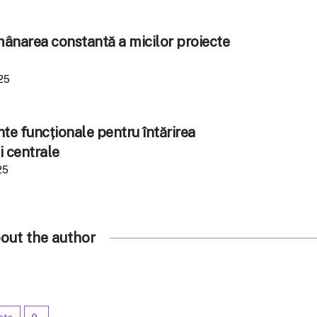
amânarea constantă a micilor proiecte
25
e funcționale pentru întărirea
i centrale
25
out the author