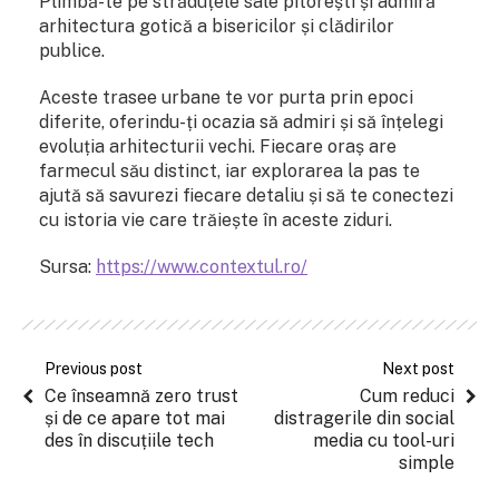
Plimbă-te pe străduțele sale pitorești și admiră
arhitectura gotică a bisericilor și clădirilor
publice.
Aceste trasee urbane te vor purta prin epoci
diferite, oferindu-ți ocazia să admiri și să înțelegi
evoluția arhitecturii vechi. Fiecare oraș are
farmecul său distinct, iar explorarea la pas te
ajută să savurezi fiecare detaliu și să te conectezi
cu istoria vie care trăiește în aceste ziduri.
Sursa:
https://www.contextul.ro/
Previous post
Next post
Ce înseamnă zero trust
Cum reduci
și de ce apare tot mai
distragerile din social
des în discuțiile tech
media cu tool-uri
simple