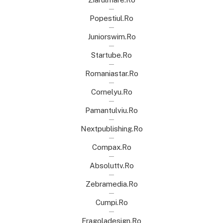
Popestiul.ro
Juniorswim.ro
Startube.ro
Romaniastar.ro
Cornelyu.ro
Pamantulviu.ro
Nextpublishing.ro
Compax.ro
Absoluttv.ro
Zebramedia.ro
Cumpi.ro
Fragoladesign.ro