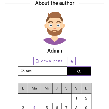
About the author
Admin
View all posts
L
Ma
Mi
J
V
S
D
1
2
3
4
5
6
7
8
9