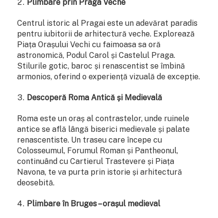
Plimbare prin Praga Veche
Centrul istoric al Pragai este un adevărat paradis
pentru iubitorii de arhitectură veche. Explorează
Piața Orașului Vechi cu faimoasa sa oră
astronomică, Podul Carol și Castelul Praga.
Stilurile gotic, baroc și renascentist se îmbină
armonios, oferind o experiență vizuală de excepție.
Descoperă Roma Antică și Medievală
Roma este un oraș al contrastelor, unde ruinele
antice se află lângă biserici medievale și palate
renascentiste. Un traseu care începe cu
Colosseumul, Forumul Roman și Pantheonul,
continuând cu Cartierul Trastevere și Piața
Navona, te va purta prin istorie și arhitectură
deosebită.
Plimbare în Bruges – orașul medieval