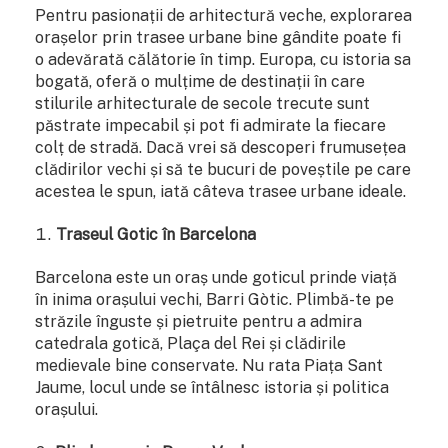
Pentru pasionații de arhitectură veche, explorarea
orașelor prin trasee urbane bine gândite poate fi
o adevărată călătorie în timp. Europa, cu istoria sa
bogată, oferă o mulțime de destinații în care
stilurile arhitecturale de secole trecute sunt
păstrate impecabil și pot fi admirate la fiecare
colț de stradă. Dacă vrei să descoperi frumusețea
clădirilor vechi și să te bucuri de poveștile pe care
acestea le spun, iată câteva trasee urbane ideale.
Traseul Gotic în Barcelona
Barcelona este un oraș unde goticul prinde viață
în inima orașului vechi, Barri Gòtic. Plimbă-te pe
străzile înguste și pietruite pentru a admira
catedrala gotică, Plaça del Rei și clădirile
medievale bine conservate. Nu rata Piața Sant
Jaume, locul unde se întâlnesc istoria și politica
orașului.