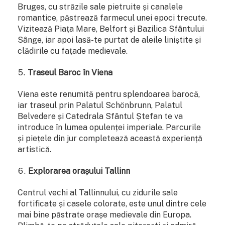
Bruges, cu străzile sale pietruite și canalele
romantice, păstrează farmecul unei epoci trecute.
Vizitează Piața Mare, Belfort și Bazilica Sfântului
Sânge, iar apoi lasă-te purtat de aleile liniștite și
clădirile cu fațade medievale.
Traseul Baroc în Viena
Viena este renumită pentru splendoarea barocă,
iar traseul prin Palatul Schönbrunn, Palatul
Belvedere și Catedrala Sfântul Ștefan te va
introduce în lumea opulenței imperiale. Parcurile
și piețele din jur completează această experiență
artistică.
Explorarea orașului Tallinn
Centrul vechi al Tallinnului, cu zidurile sale
fortificate și casele colorate, este unul dintre cele
mai bine păstrate orașe medievale din Europa.