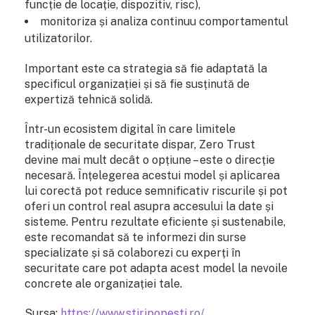
funcție de locație, dispozitiv, risc),
monitoriza și analiza continuu comportamentul
utilizatorilor.
Important este ca strategia să fie adaptată la
specificul organizației și să fie susținută de
expertiză tehnică solidă.
Într-un ecosistem digital în care limitele
tradiționale de securitate dispar, Zero Trust
devine mai mult decât o opțiune – este o direcție
necesară. Înțelegerea acestui model și aplicarea
lui corectă pot reduce semnificativ riscurile și pot
oferi un control real asupra accesului la date și
sisteme. Pentru rezultate eficiente și sustenabile,
este recomandat să te informezi din surse
specializate și să colaborezi cu experți în
securitate care pot adapta acest model la nevoile
concrete ale organizației tale.
Sursa:
https://www.stiripopesti.ro/