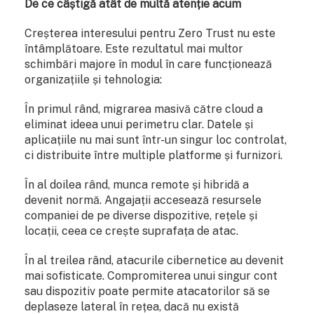
De ce câștigă atât de multă atenție acum
Creșterea interesului pentru Zero Trust nu este
întâmplătoare. Este rezultatul mai multor
schimbări majore în modul în care funcționează
organizațiile și tehnologia:
În primul rând, migrarea masivă către cloud a
eliminat ideea unui perimetru clar. Datele și
aplicațiile nu mai sunt într-un singur loc controlat,
ci distribuite între multiple platforme și furnizori.
În al doilea rând, munca remote și hibridă a
devenit normă. Angajații accesează resursele
companiei de pe diverse dispozitive, rețele și
locații, ceea ce crește suprafața de atac.
În al treilea rând, atacurile cibernetice au devenit
mai sofisticate. Compromiterea unui singur cont
sau dispozitiv poate permite atacatorilor să se
deplaseze lateral în rețea, dacă nu există