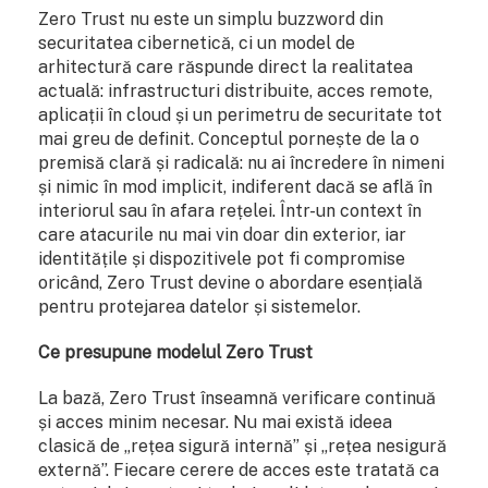
Zero Trust nu este un simplu buzzword din
securitatea cibernetică, ci un model de
arhitectură care răspunde direct la realitatea
actuală: infrastructuri distribuite, acces remote,
aplicații în cloud și un perimetru de securitate tot
mai greu de definit. Conceptul pornește de la o
premisă clară și radicală: nu ai încredere în nimeni
și nimic în mod implicit, indiferent dacă se află în
interiorul sau în afara rețelei. Într-un context în
care atacurile nu mai vin doar din exterior, iar
identitățile și dispozitivele pot fi compromise
oricând, Zero Trust devine o abordare esențială
pentru protejarea datelor și sistemelor.
Ce presupune modelul Zero Trust
La bază, Zero Trust înseamnă verificare continuă
și acces minim necesar. Nu mai există ideea
clasică de „rețea sigură internă” și „rețea nesigură
externă”. Fiecare cerere de acces este tratată ca