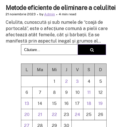
Metode eficiente de eliminare a celulitei
21 noiembrie 2023
by
Admin
4 min read
Celulita, cunoscută și sub numele de “coajă de
portocală”, este o afecțiune comună a pielii care
afectează atât femeile, cât și bărbații. Ea se
manifestă prin aspectul inegal și grumos al...
L
Ma
Mi
J
V
S
D
1
2
3
4
5
6
7
8
9
10
11
12
13
14
15
16
17
18
19
20
21
22
23
24
25
26
27
28
29
30