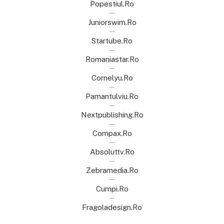
Popestiul.ro
Juniorswim.ro
Startube.ro
Romaniastar.ro
Cornelyu.ro
Pamantulviu.ro
Nextpublishing.ro
Compax.ro
Absoluttv.ro
Zebramedia.ro
Cumpi.ro
Fragoladesign.ro