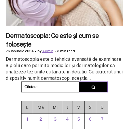
Dermatoscopia: Ce este și cum se
folosește
26 ianuarie 2024
by
Admin
3 min read
Dermatoscopia este o tehnică avansată de examinare
a pielii care permite medicilor și dermatologilor să
analizeze leziunile cutanate în detaliu. Cu ajutorul unui
dispozitiv numit dermatoscop, aceștia...
L
Ma
Mi
J
V
S
D
1
2
3
4
5
6
7