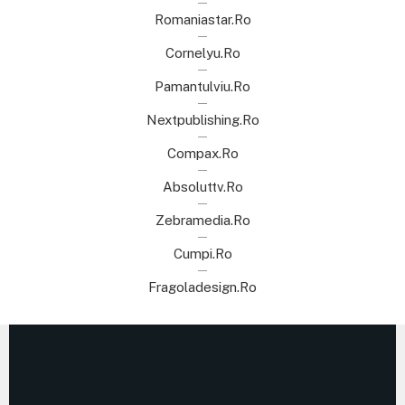
Romaniastar.ro
Cornelyu.ro
Pamantulviu.ro
Nextpublishing.ro
Compax.ro
Absoluttv.ro
Zebramedia.ro
Cumpi.ro
Fragoladesign.ro