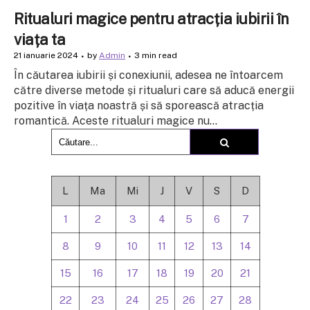
Ritualuri magice pentru atracția iubirii în
viața ta
21 ianuarie 2024
by
Admin
3 min read
În căutarea iubirii și conexiunii, adesea ne întoarcem
către diverse metode și ritualuri care să aducă energii
pozitive în viața noastră și să sporească atracția
romantică. Aceste ritualuri magice nu...
L
Ma
Mi
J
V
S
D
1
2
3
4
5
6
7
8
9
10
11
12
13
14
15
16
17
18
19
20
21
22
23
24
25
26
27
28