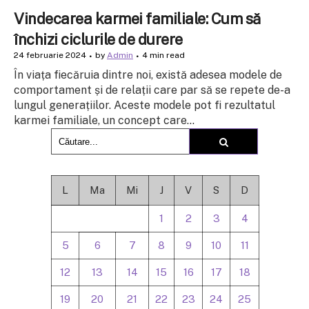
Vindecarea karmei familiale: Cum să
închizi ciclurile de durere
24 februarie 2024
by
Admin
4 min read
În viața fiecăruia dintre noi, există adesea modele de
comportament și de relații care par să se repete de-a
lungul generațiilor. Aceste modele pot fi rezultatul
karmei familiale, un concept care...
L
Ma
Mi
J
V
S
D
1
2
3
4
5
6
7
8
9
10
11
12
13
14
15
16
17
18
19
20
21
22
23
24
25