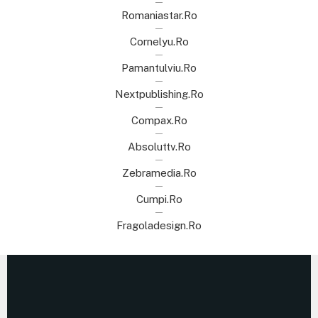
Romaniastar.ro
Cornelyu.ro
Pamantulviu.ro
Nextpublishing.ro
Compax.ro
Absoluttv.ro
Zebramedia.ro
Cumpi.ro
Fragoladesign.ro