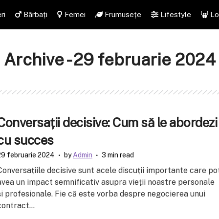
ri
Bărbați
Femei
Frumusețe
Lifestyle
Lo
Archive - 29 februarie 2024
Conversații decisive: Cum să le abordezi
cu succes
29 februarie 2024
by
Admin
3 min read
Conversațiile decisive sunt acele discuții importante care po
avea un impact semnificativ asupra vieții noastre personale
și profesionale. Fie că este vorba despre negocierea unui
contract...