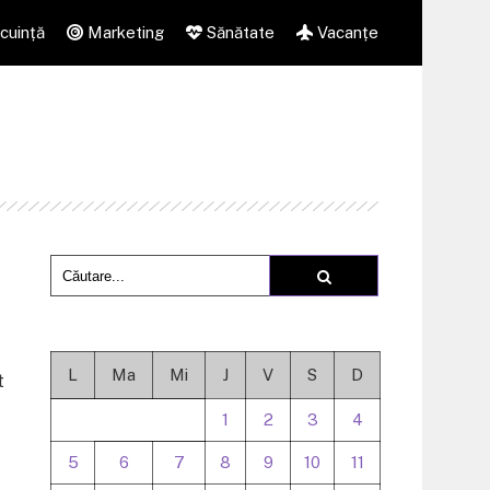
cuință
Marketing
Sănătate
Vacanțe
L
Ma
Mi
J
V
S
D
t
1
2
3
4
5
6
7
8
9
10
11