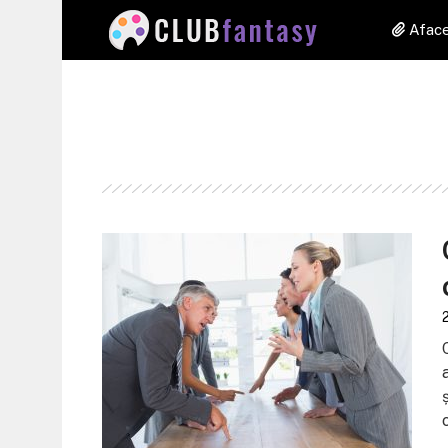
Aface