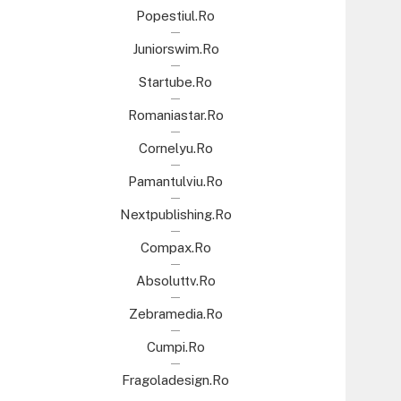
Popestiul.ro
Juniorswim.ro
Startube.ro
Romaniastar.ro
Cornelyu.ro
Pamantulviu.ro
Nextpublishing.ro
Compax.ro
Absoluttv.ro
Zebramedia.ro
Cumpi.ro
Fragoladesign.ro