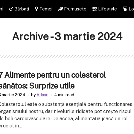
ri
Bărbați
Femei
Frumusețe
Lifestyle
Lo
Archive - 3 martie 2024
7 Alimente pentru un colesterol
sănătos: Surprize utile
3 martie 2024
by
Admin
4 min read
Colesterolul este o substanță esențială pentru funcționarea
organismului nostru, dar nivelurile ridicate pot crește riscul
de boli cardiovasculare. De aceea, alimentația joacă un rol
crucial în...