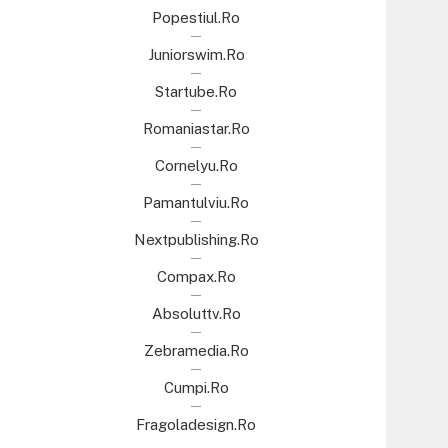
Popestiul.ro
Juniorswim.ro
Startube.ro
Romaniastar.ro
Cornelyu.ro
Pamantulviu.ro
Nextpublishing.ro
Compax.ro
Absoluttv.ro
Zebramedia.ro
Cumpi.ro
Fragoladesign.ro