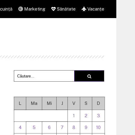
cuință
Marketing
Sănătate
Vacanțe
L
Ma
Mi
J
V
S
D
1
2
3
4
5
6
7
8
9
10