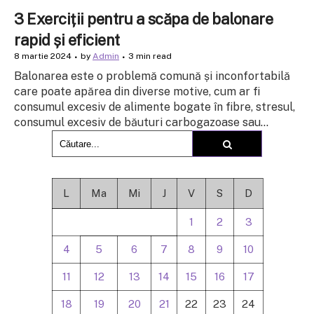
3 Exerciții pentru a scăpa de balonare
rapid și eficient
8 martie 2024
by
Admin
3 min read
Balonarea este o problemă comună și inconfortabilă
care poate apărea din diverse motive, cum ar fi
consumul excesiv de alimente bogate în fibre, stresul,
consumul excesiv de băuturi carbogazoase sau...
L
Ma
Mi
J
V
S
D
1
2
3
4
5
6
7
8
9
10
11
12
13
14
15
16
17
18
19
20
21
22
23
24