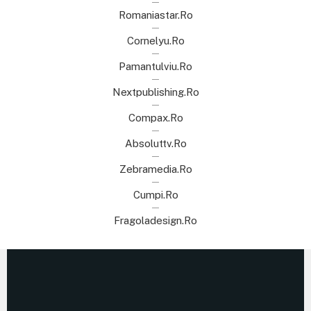
Romaniastar.ro
Cornelyu.ro
Pamantulviu.ro
Nextpublishing.ro
Compax.ro
Absoluttv.ro
Zebramedia.ro
Cumpi.ro
Fragoladesign.ro