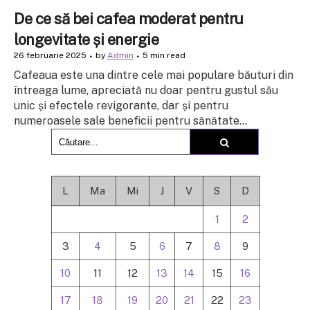
De ce să bei cafea moderat pentru
longevitate și energie
26 februarie 2025
by
Admin
5 min read
Cafeaua este una dintre cele mai populare băuturi din
întreaga lume, apreciată nu doar pentru gustul său
unic și efectele revigorante, dar și pentru
numeroasele sale beneficii pentru sănătate...
L
Ma
Mi
J
V
S
D
1
2
3
4
5
6
7
8
9
10
11
12
13
14
15
16
17
18
19
20
21
22
23