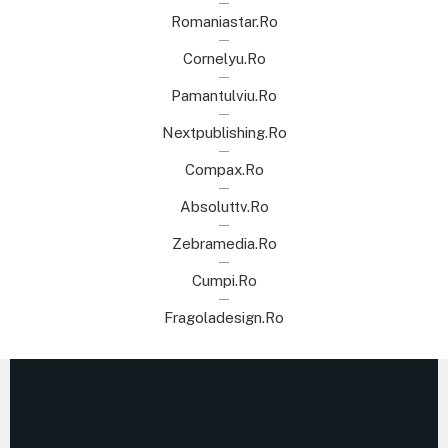
Romaniastar.ro
Cornelyu.ro
Pamantulviu.ro
Nextpublishing.ro
Compax.ro
Absoluttv.ro
Zebramedia.ro
Cumpi.ro
Fragoladesign.ro