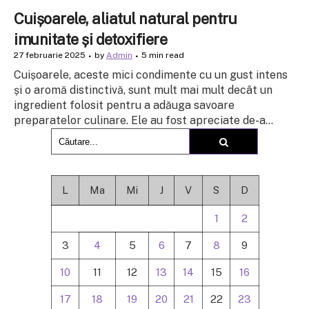
Cuișoarele, aliatul natural pentru
imunitate și detoxifiere
27 februarie 2025
by
Admin
5 min read
Cuișoarele, aceste mici condimente cu un gust intens
și o aromă distinctivă, sunt mult mai mult decât un
ingredient folosit pentru a adăuga savoare
preparatelor culinare. Ele au fost apreciate de-a...
L
Ma
Mi
J
V
S
D
1
2
3
4
5
6
7
8
9
10
11
12
13
14
15
16
17
18
19
20
21
22
23