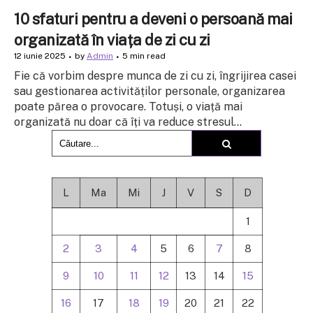
10 sfaturi pentru a deveni o persoană mai
organizată în viața de zi cu zi
12 iunie 2025
by
Admin
5 min read
Fie că vorbim despre munca de zi cu zi, îngrijirea casei
sau gestionarea activităților personale, organizarea
poate părea o provocare. Totuși, o viață mai
organizată nu doar că îți va reduce stresul...
L
Ma
Mi
J
V
S
D
1
2
3
4
5
6
7
8
9
10
11
12
13
14
15
16
17
18
19
20
21
22