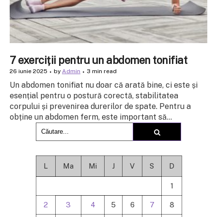
7 exerciții pentru un abdomen tonifiat
26 iunie 2025
by
Admin
3 min read
Un abdomen tonifiat nu doar că arată bine, ci este și
esențial pentru o postură corectă, stabilitatea
corpului și prevenirea durerilor de spate. Pentru a
obține un abdomen ferm, este important să...
L
Ma
Mi
J
V
S
D
1
2
3
4
5
6
7
8