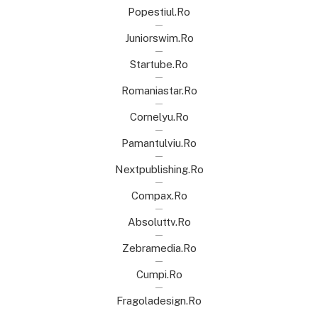
Popestiul.ro
Juniorswim.ro
Startube.ro
Romaniastar.ro
Cornelyu.ro
Pamantulviu.ro
Nextpublishing.ro
Compax.ro
Absoluttv.ro
Zebramedia.ro
Cumpi.ro
Fragoladesign.ro