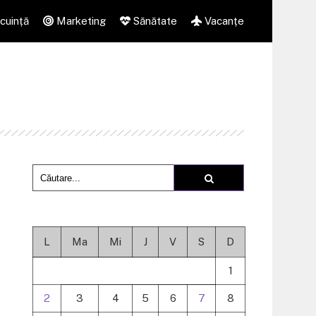
cuință
Marketing
Sănătate
Vacanțe
L
Ma
Mi
J
V
S
D
1
2
3
4
5
6
7
8