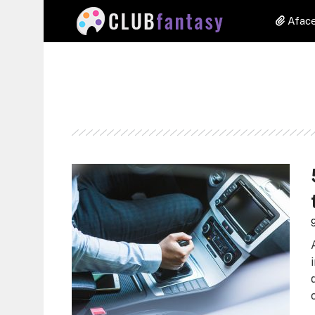
Aface