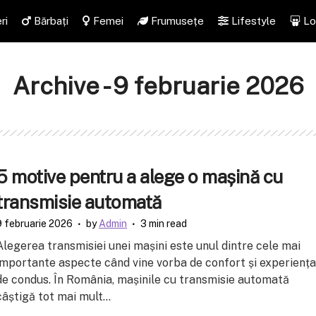
ri
Bărbați
Femei
Frumusețe
Lifestyle
Lo
Archive - 9 februarie 2026
5 motive pentru a alege o mașină cu
transmisie automată
9 februarie 2026
by
Admin
3 min read
Alegerea transmisiei unei mașini este unul dintre cele mai
importante aspecte când vine vorba de confort și experiența
de condus. În România, mașinile cu transmisie automată
câștigă tot mai mult...