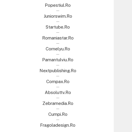
Popestiul.ro
Juniorswim.ro
Startube.ro
Romaniastar.ro
Cornelyu.ro
Pamantulviu.ro
Nextpublishing.ro
Compax.ro
Absoluttv.ro
Zebramedia.ro
Cumpi.ro
Fragoladesign.ro