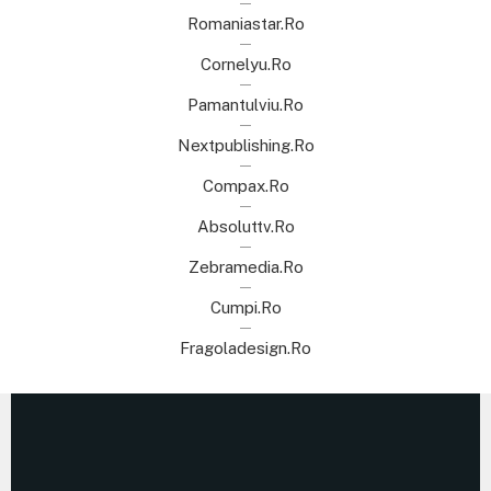
Romaniastar.ro
Cornelyu.ro
Pamantulviu.ro
Nextpublishing.ro
Compax.ro
Absoluttv.ro
Zebramedia.ro
Cumpi.ro
Fragoladesign.ro