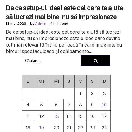
De ce setup-ul ideal este cel care te ajută
să lucrezi mai bine, nu să impresioneze
13 mai 2026
by
Admin
4 min read
De ce setup-ul ideal este cel care te ajută să lucrezi
mai bine, nu să impresioneze este o idee care devine
tot mai relevantă într-o perioadă în care imaginile cu
birouri spectaculoase și echipamente...
L
Ma
Mi
J
V
S
D
1
2
3
4
5
6
7
8
9
10
11
12
13
14
15
16
17
18
19
20
21
22
23
24