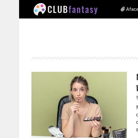
Aface