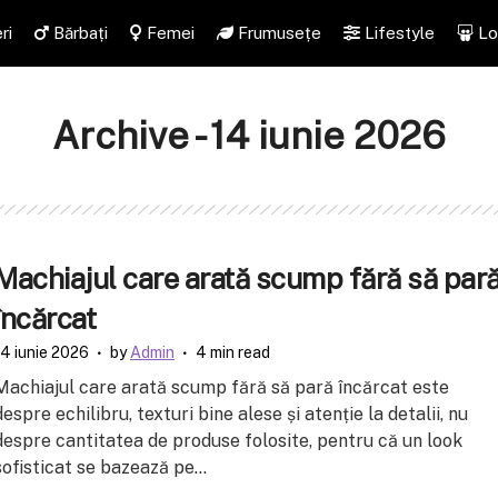
ri
Bărbați
Femei
Frumusețe
Lifestyle
Lo
Archive - 14 iunie 2026
Machiajul care arată scump fără să par
încărcat
14 iunie 2026
by
Admin
4 min read
Machiajul care arată scump fără să pară încărcat este
despre echilibru, texturi bine alese și atenție la detalii, nu
despre cantitatea de produse folosite, pentru că un look
sofisticat se bazează pe...