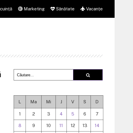
cuință
Marketing
Sănătate
Vacanțe
ă
L
Ma
Mi
J
V
S
D
1
2
3
4
5
6
7
8
9
10
11
12
13
14