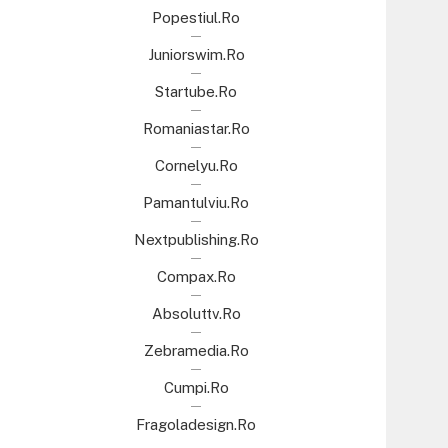
Popestiul.ro
Juniorswim.ro
Startube.ro
Romaniastar.ro
Cornelyu.ro
Pamantulviu.ro
Nextpublishing.ro
Compax.ro
Absoluttv.ro
Zebramedia.ro
Cumpi.ro
Fragoladesign.ro