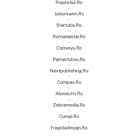
Popestiul.ro
Juniorswim.ro
Startube.ro
Romaniastar.ro
Cornelyu.ro
Pamantulviu.ro
Nextpublishing.ro
Compax.ro
Absoluttv.ro
Zebramedia.ro
Cumpi.ro
Fragoladesign.ro