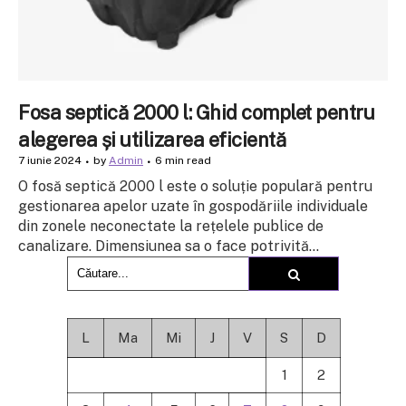
Fosa septică 2000 l: Ghid complet pentru
alegerea și utilizarea eficientă
7 iunie 2024
by
Admin
6 min read
O fosă septică 2000 l este o soluție populară pentru
gestionarea apelor uzate în gospodăriile individuale
din zonele neconectate la rețelele publice de
canalizare. Dimensiunea sa o face potrivită...
L
Ma
Mi
J
V
S
D
1
2