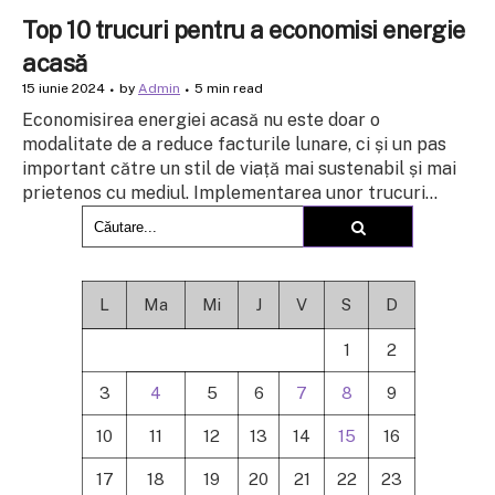
Top 10 trucuri pentru a economisi energie
acasă
15 iunie 2024
by
Admin
5 min read
Economisirea energiei acasă nu este doar o
modalitate de a reduce facturile lunare, ci și un pas
important către un stil de viață mai sustenabil și mai
prietenos cu mediul. Implementarea unor trucuri...
L
Ma
Mi
J
V
S
D
1
2
3
4
5
6
7
8
9
10
11
12
13
14
15
16
17
18
19
20
21
22
23