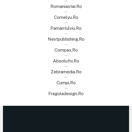
Romaniastar.ro
Cornelyu.ro
Pamantulviu.ro
Nextpublishing.ro
Compax.ro
Absoluttv.ro
Zebramedia.ro
Cumpi.ro
Fragoladesign.ro