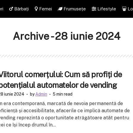
ri
Bărbați
Femei
Frumusețe
Lifestyle
Lo
Archive - 28 iunie 2024
Viitorul comerțului: Cum să profiți de
potențialul automatelor de vending
28 iunie 2024
by
Admin
5 min read
În era contemporană, marcată de nevoia permanentă de
eficiență și accesibilitate, afacerile ce implică automate de
vending reprezintă o oportunitate atrăgătoare atât pentru
cei ce își încep drumul în...