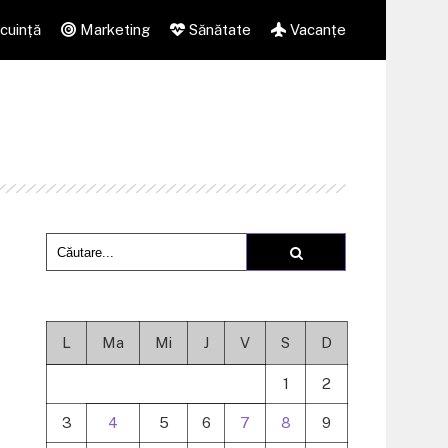
cuință
Marketing
Sănătate
Vacanțe
L
Ma
Mi
J
V
S
D
1
2
3
4
5
6
7
8
9