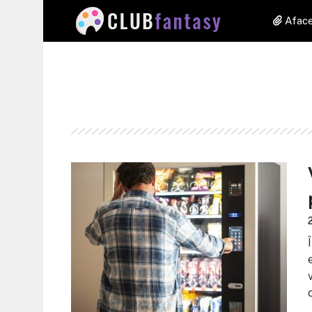
Aface