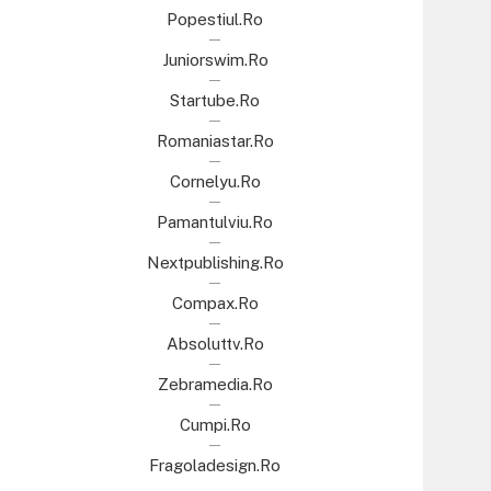
Popestiul.ro
Juniorswim.ro
Startube.ro
Romaniastar.ro
Cornelyu.ro
Pamantulviu.ro
Nextpublishing.ro
Compax.ro
Absoluttv.ro
Zebramedia.ro
Cumpi.ro
Fragoladesign.ro