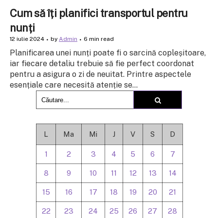
Cum să îți planifici transportul pentru
nunți
12 iulie 2024
by
Admin
6 min read
Planificarea unei nunți poate fi o sarcină copleșitoare,
iar fiecare detaliu trebuie să fie perfect coordonat
pentru a asigura o zi de neuitat. Printre aspectele
esențiale care necesită atenție se...
L
Ma
Mi
J
V
S
D
1
2
3
4
5
6
7
8
9
10
11
12
13
14
15
16
17
18
19
20
21
22
23
24
25
26
27
28