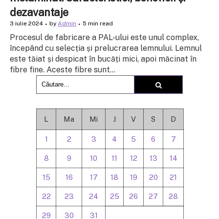
dezavantaje
3 iulie 2024
by
Admin
5 min read
Procesul de fabricare a PAL-ului este unul complex,
începând cu selecția și prelucrarea lemnului. Lemnul
este tăiat și despicat în bucăți mici, apoi măcinat în
fibre fine. Aceste fibre sunt...
L
Ma
Mi
J
V
S
D
1
2
3
4
5
6
7
8
9
10
11
12
13
14
15
16
17
18
19
20
21
22
23
24
25
26
27
28
29
30
31