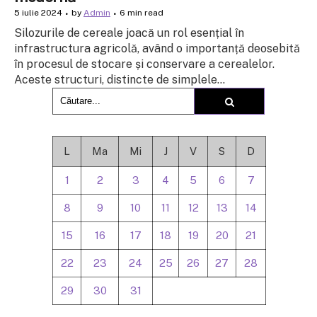
5 iulie 2024
by
Admin
6 min read
Silozurile de cereale joacă un rol esențial în
infrastructura agricolă, având o importanță deosebită
în procesul de stocare și conservare a cerealelor.
Aceste structuri, distincte de simplele...
L
Ma
Mi
J
V
S
D
1
2
3
4
5
6
7
8
9
10
11
12
13
14
15
16
17
18
19
20
21
22
23
24
25
26
27
28
29
30
31