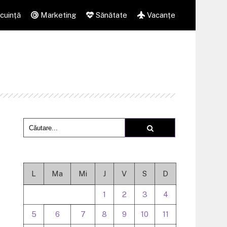
cuință
Marketing
Sănătate
Vacanțe
L
Ma
Mi
J
V
S
D
1
2
3
4
5
6
7
8
9
10
11