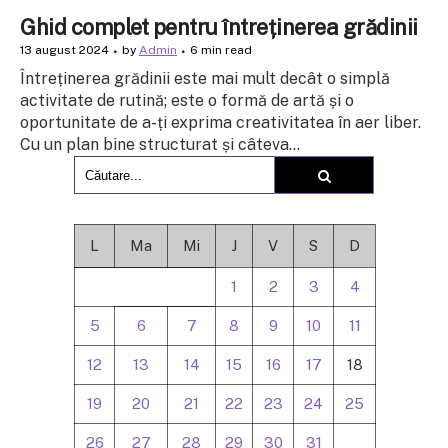
Ghid complet pentru întreținerea grădinii
13 august 2024
by
Admin
6 min read
Întreținerea grădinii este mai mult decât o simplă
activitate de rutină; este o formă de artă și o
oportunitate de a-ți exprima creativitatea în aer liber.
Cu un plan bine structurat și câteva...
L
Ma
Mi
J
V
S
D
1
2
3
4
5
6
7
8
9
10
11
12
13
14
15
16
17
18
19
20
21
22
23
24
25
26
27
28
29
30
31