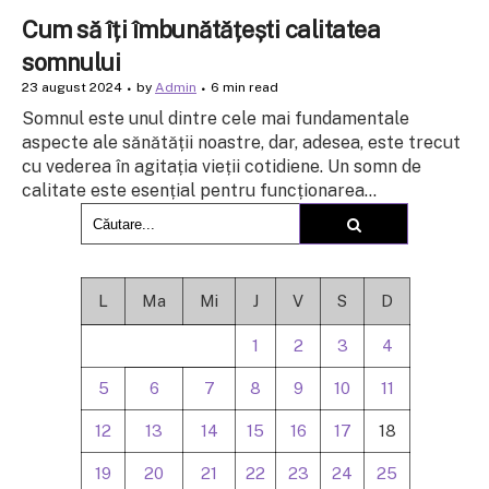
Cum să îți îmbunătățești calitatea
somnului
23 august 2024
by
Admin
6 min read
Somnul este unul dintre cele mai fundamentale
aspecte ale sănătății noastre, dar, adesea, este trecut
cu vederea în agitația vieții cotidiene. Un somn de
calitate este esențial pentru funcționarea...
L
Ma
Mi
J
V
S
D
1
2
3
4
5
6
7
8
9
10
11
12
13
14
15
16
17
18
19
20
21
22
23
24
25