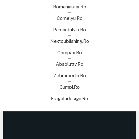
Romaniastar.ro
Cornelyu.ro
Pamantulviu.ro
Nextpublishing.ro
Compax.ro
Absoluttv.ro
Zebramedia.ro
Cumpi.ro
Fragoladesign.ro