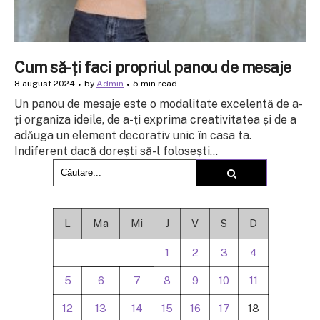
Cum să-ți faci propriul panou de mesaje
8 august 2024
by
Admin
5 min read
Un panou de mesaje este o modalitate excelentă de a-
ți organiza ideile, de a-ți exprima creativitatea și de a
adăuga un element decorativ unic în casa ta.
Indiferent dacă dorești să-l folosești...
L
Ma
Mi
J
V
S
D
1
2
3
4
5
6
7
8
9
10
11
12
13
14
15
16
17
18