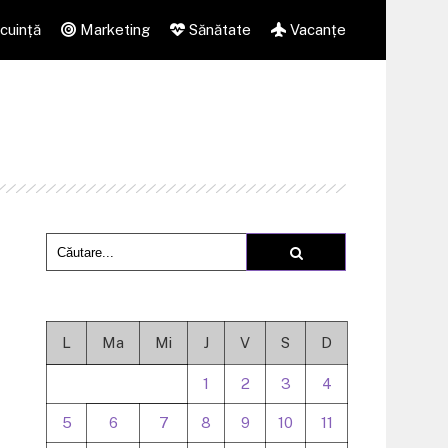
cuință
Marketing
Sănătate
Vacanțe
L
Ma
Mi
J
V
S
D
ă
1
2
3
4
5
6
7
8
9
10
11