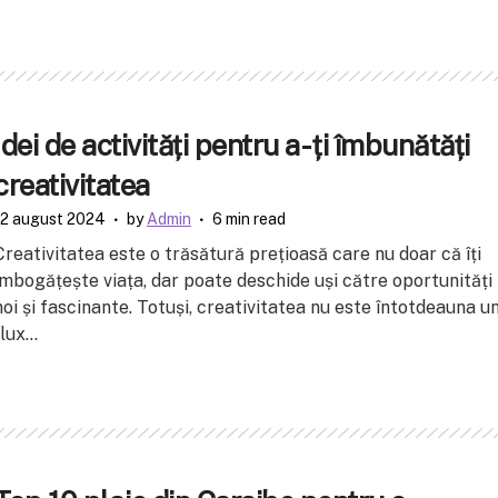
Idei de activități pentru a-ți îmbunătăți
creativitatea
12 august 2024
by
Admin
6 min read
Creativitatea este o trăsătură prețioasă care nu doar că îți
îmbogățește viața, dar poate deschide uși către oportunități
noi și fascinante. Totuși, creativitatea nu este întotdeauna u
lux...