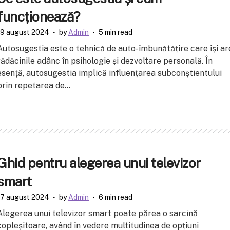
funcționează?
19 august 2024
by
Admin
5 min read
Autosugestia este o tehnică de auto-îmbunătățire care își ar
rădăcinile adânc în psihologie și dezvoltare personală. În
esență, autosugestia implică influențarea subconștientului
prin repetarea de...
Ghid pentru alegerea unui televizor
smart
17 august 2024
by
Admin
6 min read
Alegerea unui televizor smart poate părea o sarcină
copleșitoare, având în vedere multitudinea de opțiuni