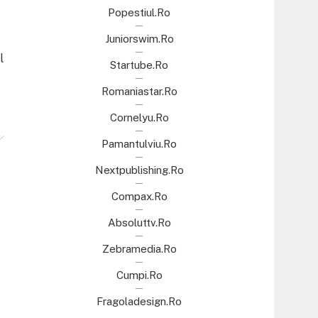
Popestiul.ro
Juniorswim.ro
l
Startube.ro
Romaniastar.ro
Cornelyu.ro
Pamantulviu.ro
Nextpublishing.ro
Compax.ro
Absoluttv.ro
Zebramedia.ro
Cumpi.ro
Fragoladesign.ro