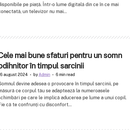
disponibile pe piață. Într-o lume digitală din ce în ce mai
conectată, un televizor nu mai...
Cele mai bune sfaturi pentru un somn
odihnitor în timpul sarcinii
16 august 2024
by
Admin
6 min read
Somnul devine adesea o provocare în timpul sarcinii, pe
măsură ce corpul tău se adaptează la numeroasele
schimbări pe care le implică aducerea pe lume a unui copil.
Fie că te confrunți cu disconfort...