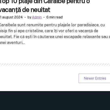
Top 10 plaje din Caraibe pentru o
vacanță de neuitat
11 august 2024
by
Admin
6 min read
Caraibele sunt renumite pentru plajele lor paradisiace, cu
nisip fin și ape cristaline, care îți vor oferi o vacanță de
neuitat. Fie că ești în căutarea unei escapade relaxante sau 
unei aventuri...
Newer Entries