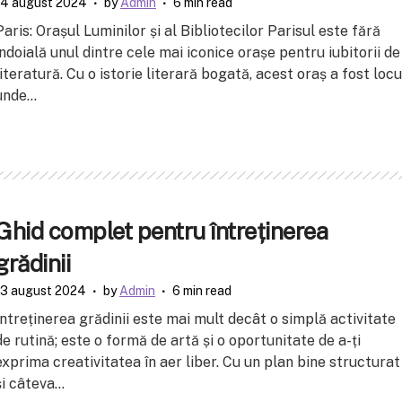
14 august 2024
by
Admin
6 min read
Paris: Orașul Luminilor și al Bibliotecilor Parisul este fără
îndoială unul dintre cele mai iconice orașe pentru iubitorii de
literatură. Cu o istorie literară bogată, acest oraș a fost locu
unde...
Ghid complet pentru întreținerea
grădinii
13 august 2024
by
Admin
6 min read
Întreținerea grădinii este mai mult decât o simplă activitate
de rutină; este o formă de artă și o oportunitate de a-ți
exprima creativitatea în aer liber. Cu un plan bine structurat
și câteva...