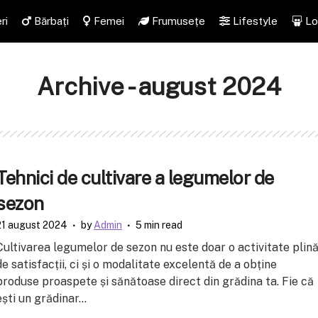
ri
Bărbați
Femei
Frumusețe
Lifestyle
Lo
Archive - august 2024
Tehnici de cultivare a legumelor de
sezon
21 august 2024
by
Admin
5 min read
Cultivarea legumelor de sezon nu este doar o activitate plin
de satisfacții, ci și o modalitate excelentă de a obține
produse proaspete și sănătoase direct din grădina ta. Fie că
ești un grădinar...