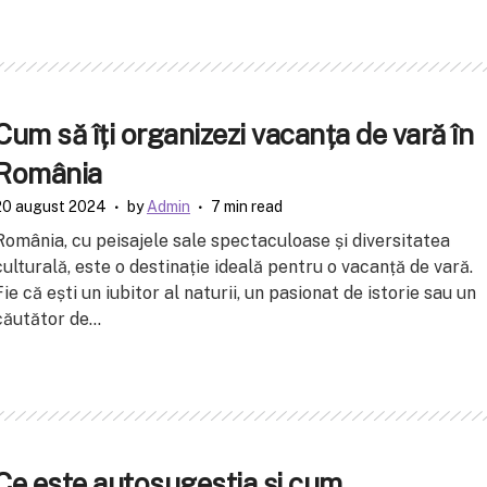
Cum să îți organizezi vacanța de vară în
România
20 august 2024
by
Admin
7 min read
România, cu peisajele sale spectaculoase și diversitatea
culturală, este o destinație ideală pentru o vacanță de vară.
Fie că ești un iubitor al naturii, un pasionat de istorie sau un
căutător de...
Ce este autosugestia și cum